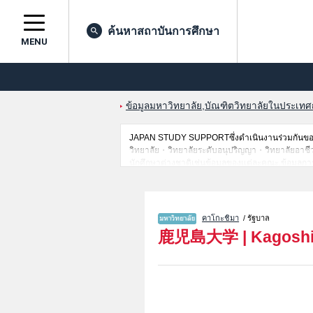
ค้นหาสถาบันการศึกษา
MENU
ข้อมูลมหาวิทยาลัย,บัณฑิตวิทยาลัยในประเทศญี่
JAPAN STUDY SUPPORTซึ่งดำเนินงานร่วมกันของ 
วิทยาลัย・วิทยาลัยระดับอนุปริญญา・วิทยาลัยอาชีวศึก
นักศึกษาต่างชาติเช่นข้อมูลของแต่ละคณะ,ข้อมูลการ
ขอเชิญใช้บริการค้นหาข้อมูลตามอัธยาศัย
คาโกะชิมา
/ รัฐบาล
鹿児島大学
|
Kagoshi