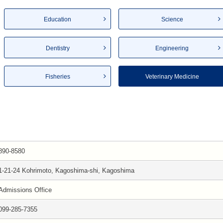
Education
Science
Dentistry
Engineering
Fisheries
Veterinary Medicine
890-8580
1-21-24 Kohrimoto, Kagoshima-shi, Kagoshima
Admissions Office
099-285-7355