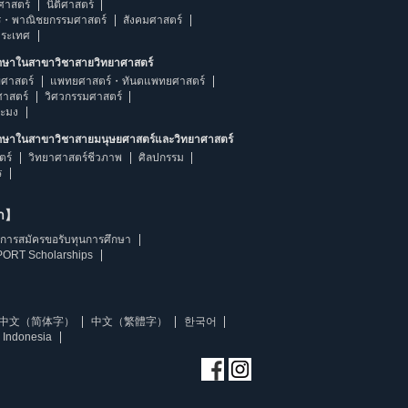
ศาสตร์
นิติศาสตร์
ร・พาณิชยกรรมศาสตร์
สังคมศาสตร์
ประเทศ
ึกษาในสาขาวิชาสายวิทยาศาสตร์
ศาสตร์
แพทยศาสตร์・ทันตแพทยศาสตร์
ศาสตร์
วิศวกรรมศาสตร์
ระมง
ึกษาในสาขาวิชาสายมนุษยศาสตร์และวิทยาศาสตร์
ตร์
วิทยาศาสตร์ชีวภาพ
ศิลปกรรม
ร
ษา】
การสมัครขอรับทุนการศึกษา
ORT Scholarships
中文（简体字）
中文（繁體字）
한국어
 Indonesia