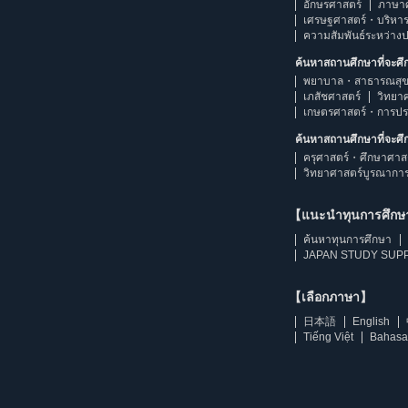
อักษรศาสตร์
ภาษา
เศรษฐศาสตร์・บริหา
ความสัมพันธ์ระหว่าง
ค้นหาสถานศึกษาที่จะศ
พยาบาล・สาธารณสุข
เภสัชศาสตร์
วิทยา
เกษตรศาสตร์・การป
ค้นหาสถานศึกษาที่จะศ
ครุศาสตร์・ศึกษาศาส
วิทยาศาสตร์บูรณากา
【แนะนำทุนการศึก
ค้นหาทุนการศึกษา
JAPAN STUDY SUPP
【เลือกภาษา】
日本語
English
Tiếng Việt
Bahasa