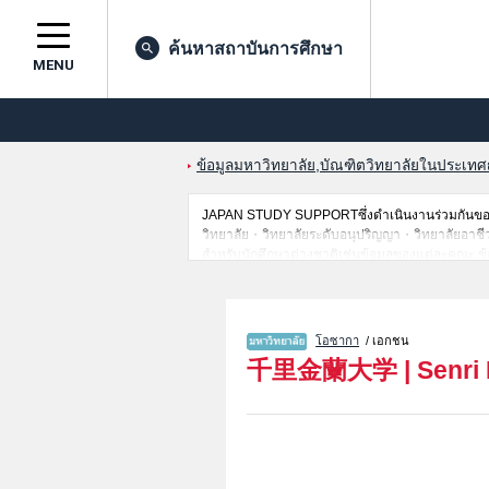
ค้นหาสถาบันการศึกษา
MENU
ข้อมูลมหาวิทยาลัย,บัณฑิตวิทยาลัยในประเทศญี่
JAPAN STUDY SUPPORTซึ่งดำเนินงานร่วมกันของ 
วิทยาลัย・วิทยาลัยระดับอนุปริญญา・วิทยาลัยอาชีวศึกษ
สำหรับนักศึกษาต่างชาติเช่นข้อมูลของแต่ละคณะ,ข้
ดังนั้นขอเชิญใช้บริการค้นหาข้อมูลตามอัธยาศัย
โอซากา
/ เอกชน
千里金蘭大学
|
Senri