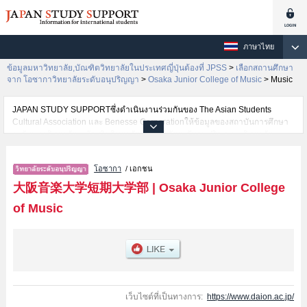
ภาษาไทย
ข้อมูลมหาวิทยาลัย,บัณฑิตวิทยาลัยในประเทศญี่ปุ่นต้องที่ JPSS
>
เลือกสถานศึกษา
จาก โอซากาวิทยาลัยระดับอนุปริญญา
>
Osaka Junior College of Music
>
Music
JAPAN STUDY SUPPORTซึ่งดำเนินงานร่วมกันของ The Asian Students
Cultural Association และ Benesse Corporationให้ข้อมูลของสถาบันการศึกษา
ระดับมหาวิทยาลัย・บัณฑิตวิทยาลัย・วิทยาลัยระดับอนุปริญญา・วิทยาลัย
อาชีวศึกษากว่า1,300 แห่งที่กำลังเปิดรับสมัครนักศึกษาต่างชาติอยู่ ที่นี่จะให้
ข้อมูลรายละเอียดเกี่ยวกับOsaka Junior College of Music,ข้อมูลจำเป็นสำหรับ
โอซากา
/ เอกชน
นักศึกษาต่างชาติเช่นข้อมูลของแต่ละคณะ,ข้อมูลการสอบคัดเลือกเข้าศึกษาเช่น
จำนวนคนที่รับสมัครหรือจำนวนคนที่ผ่านการสอบคัดเลือกเป็นต้น,แนะนำสถาน
大阪音楽大学短期大学部
|
Osaka Junior College
ที่,การเดินทางเป็นต้นไว้ด้วยดังนั้นขอเชิญใช้บริการค้นหาข้อมูลตามอัธยาศัย
of Music
เว็บไซต์ที่เป็นทางการ:
https://www.daion.ac.jp/