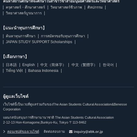
ค้นหาสถานศึกษาที่จะศึกษาในสาขาวิชาสายมนุษยศาสตร์และวิทยาศาสตร์
ครุศาสตร์・ศึกษาศาสตร์
วิทยาศาสตร์ชีวภาพ
ศิลปกรรม
วิทยาศาสตร์บูรณาการ
【แนะนำทุนการศึกษา】
ค้นหาทุนการศึกษา
การสมัครขอรับทุนการศึกษา
JAPAN STUDY SUPPORT Scholarships
【เลือกภาษา】
日本語
English
中文（简体字）
中文（繁體字）
한국어
Tiếng Việt
Bahasa Indonesia
ผู้ดูแลเว็บไซต์
เว็บไซต์นี้เป็นเวบที่ดูแลร่วมกันของThe Asian Students Cultural Association&Benesse
Corporation
แผนกสนับสนุนการศึกษานานาชาติ The Asian Students Cultural Association
2-12-13 Hon-Komagome,Bunkyo-Ku, Tokyo 〒113-8462
คอนเซปต์ของเวบไซต์
ติดต่อสอบถาม