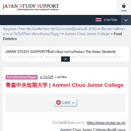
ภาษาไทย
ข้อมูลมหาวิทยาลัย,บัณฑิตวิทยาลัยในประเทศญี่ปุ่นต้องที่ JPSS
>
เลือกสถานศึกษา
จาก อาโอโมริวิทยาลัยระดับอนุปริญญา
>
Aomori Chuo Junior College
>
Food
Dietetics
JAPAN STUDY SUPPORTซึ่งดำเนินงานร่วมกันของ The Asian Students
Cultural Association และ Benesse Corporationให้ข้อมูลของสถาบันการศึกษา
ระดับมหาวิทยาลัย・บัณฑิตวิทยาลัย・วิทยาลัยระดับอนุปริญญา・วิทยาลัย
อาชีวศึกษากว่า1,300 แห่งที่กำลังเปิดรับสมัครนักศึกษาต่างชาติอยู่ ที่นี่จะให้
ข้อมูลรายละเอียดเกี่ยวกับAomori Chuo Junior College,ข้อมูลจำเป็นสำหรับ
อาโอโมริ
/ เอกชน
นักศึกษาต่างชาติเช่นข้อมูลของแต่ละคณะ,ข้อมูลการสอบคัดเลือกเข้าศึกษาเช่น
จำนวนคนที่รับสมัครหรือจำนวนคนที่ผ่านการสอบคัดเลือกเป็นต้น,แนะนำสถาน
青森中央短期大学
|
Aomori Chuo Junior College
ที่,การเดินทางเป็นต้นไว้ด้วยดังนั้นขอเชิญใช้บริการค้นหาข้อมูลตามอัธยาศัย
เว็บไซต์ที่เป็นทางการ:
https://www.chutan.ac.jp/
Aomori Chuo Junior Collegeกลับสู่ด้านบน