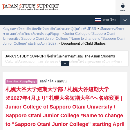
ภาษาไทย
ข้อมูลมหาวิทยาลัย,บัณฑิตวิทยาลัยในประเทศญี่ปุ่นต้องที่ JPSS
>
เลือกสถานศึกษา
จาก ฮอกไกโดวิทยาลัยระดับอนุปริญญา
>
Junior College of Sapporo Otani
University / Sapporo Otani Junior College *Name to change to "Sapporo Otani
Junior College" starting April 2027.
>
Department of Child Studies
JAPAN STUDY SUPPORTซึ่งดำเนินงานร่วมกันของ The Asian Students
Cultural Association และ Benesse Corporationให้ข้อมูลของสถาบันการศึกษา
ระดับมหาวิทยาลัย・บัณฑิตวิทยาลัย・วิทยาลัยระดับอนุปริญญา・วิทยาลัย
อาชีวศึกษากว่า1,300 แห่งที่กำลังเปิดรับสมัครนักศึกษาต่างชาติอยู่ ที่นี่จะให้
ข้อมูลรายละเอียดเกี่ยวกับJunior College of Sapporo Otani University /
ฮอกไกโด
/ เอกชน
Sapporo Otani Junior College *Name to change to "Sapporo Otani Junior
College" starting April 2027.,ข้อมูลจำเป็นสำหรับนักศึกษาต่างชาติเช่นข้อมูล
札幌大谷大学短期大学部 / 札幌大谷短期大学
ของแต่ละคณะ,ข้อมูลการสอบคัดเลือกเข้าศึกษาเช่นจำนวนคนที่รับสมัครหรือ
※2027年4月より"札幌大谷短期大学"へ名称変更
|
จำนวนคนที่ผ่านการสอบคัดเลือกเป็นต้น,แนะนำสถานที่,การเดินทางเป็นต้นไว้
ด้วยดังนั้นขอเชิญใช้บริการค้นหาข้อมูลตามอัธยาศัย
Junior College of Sapporo Otani University /
Sapporo Otani Junior College *Name to change
to "Sapporo Otani Junior College" starting April