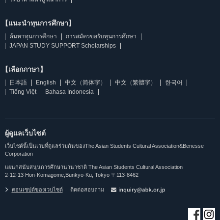
【แนะนำทุนการศึกษา】
ค้นหาทุนการศึกษา
การสมัครขอรับทุนการศึกษา
JAPAN STUDY SUPPORT Scholarships
【เลือกภาษา】
日本語
English
中文（简体字）
中文（繁體字）
한국어
Tiếng Việt
Bahasa Indonesia
ผู้ดูแลเว็บไซต์
เว็บไซต์นี้เป็นเวบที่ดูแลร่วมกันของThe Asian Students Cultural Association&Benesse
Corporation
แผนกสนับสนุนการศึกษานานาชาติ The Asian Students Cultural Association
2-12-13 Hon-Komagome,Bunkyo-Ku, Tokyo 〒113-8462
คอนเซปต์ของเวบไซต์
ติดต่อสอบถาม