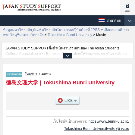
ภาษาไทย
ข้อมูลมหาวิทยาลัย,บัณฑิตวิทยาลัยในประเทศญี่ปุ่นต้องที่ JPSS
>
เลือกสถานศึกษา
จาก โทคุชิมามหาวิทยาลัย
>
Tokushima Bunri University
>
Music
JAPAN STUDY SUPPORTซึ่งดำเนินงานร่วมกันของ The Asian Students
Cultural Association และ Benesse Corporationให้ข้อมูลของสถาบันการศึกษา
ระดับมหาวิทยาลัย・บัณฑิตวิทยาลัย・วิทยาลัยระดับอนุปริญญา・วิทยาลัย
อาชีวศึกษากว่า1,300 แห่งที่กำลังเปิดรับสมัครนักศึกษาต่างชาติอยู่ ที่นี่จะให้
ข้อมูลรายละเอียดเกี่ยวกับTokushima Bunri University,ข้อมูลจำเป็นสำหรับ
โทคุชิมา
/ เอกชน
นักศึกษาต่างชาติเช่นข้อมูลของแต่ละคณะ,ข้อมูลการสอบคัดเลือกเข้าศึกษาเช่น
จำนวนคนที่รับสมัครหรือจำนวนคนที่ผ่านการสอบคัดเลือกเป็นต้น,แนะนำสถาน
徳島文理大学
|
Tokushima Bunri University
ที่,การเดินทางเป็นต้นไว้ด้วยดังนั้นขอเชิญใช้บริการค้นหาข้อมูลตามอัธยาศัย
เว็บไซต์ที่เป็นทางการ:
https://www.bunri-u.ac.jp/
Tokushima Bunri Universityกลับสู่ด้านบน