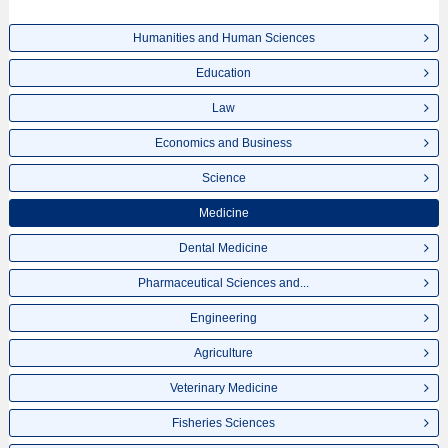
Humanities and Human Sciences
Education
Law
Economics and Business
Science
Medicine
Dental Medicine
Pharmaceutical Sciences and...
Engineering
Agriculture
Veterinary Medicine
Fisheries Sciences