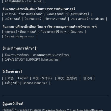
ความสัมพันธ์ระหว่างประเทศ
ค้นหาสถานศึกษาที่จะศึกษาในสาขาวิชาสายวิทยาศาสตร์
พยาบาล・สาธารณสุขศาสตร์
แพทยศาสตร์・ทันตแพทยศาสตร์
เภสัชศาสตร์
วิทยาศาสตร์
วิศวกรรมศาสตร์
เกษตรศาสตร์・การประมง
ค้นหาสถานศึกษาที่จะศึกษาในสาขาวิชาสายมนุษยศาสตร์และวิทยาศาสตร์
ครุศาสตร์・ศึกษาศาสตร์
วิทยาศาสตร์ชีวภาพ
ศิลปกรรม
วิทยาศาสตร์บูรณาการ
【แนะนำทุนการศึกษา】
ค้นหาทุนการศึกษา
การสมัครขอรับทุนการศึกษา
JAPAN STUDY SUPPORT Scholarships
【เลือกภาษา】
日本語
English
中文（简体字）
中文（繁體字）
한국어
Tiếng Việt
Bahasa Indonesia
ผู้ดูแลเว็บไซต์
เว็บไซต์นี้เป็นเวบที่ดูแลร่วมกันของThe Asian Students Cultural Association&Benesse