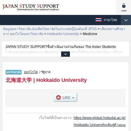
ภาษาไทย
ข้อมูลมหาวิทยาลัย,บัณฑิตวิทยาลัยในประเทศญี่ปุ่นต้องที่ JPSS
>
เลือกสถานศึกษา
จาก ฮอกไกโดมหาวิทยาลัย
>
Hokkaido University
>
Medicine
JAPAN STUDY SUPPORTซึ่งดำเนินงานร่วมกันของ The Asian Students
Cultural Association และ Benesse Corporationให้ข้อมูลของสถาบันการศึกษา
ระดับมหาวิทยาลัย・บัณฑิตวิทยาลัย・วิทยาลัยระดับอนุปริญญา・วิทยาลัย
อาชีวศึกษากว่า1,300 แห่งที่กำลังเปิดรับสมัครนักศึกษาต่างชาติอยู่ ที่นี่จะให้
ข้อมูลรายละเอียดเกี่ยวกับHokkaido University,ข้อมูลจำเป็นสำหรับนักศึกษาต่าง
ฮอกไกโด
/ รัฐบาล
ชาติเช่นข้อมูลของแต่ละคณะ,ข้อมูลการสอบคัดเลือกเข้าศึกษาเช่นจำนวนคนที่รับ
สมัครหรือจำนวนคนที่ผ่านการสอบคัดเลือกเป็นต้น,แนะนำสถานที่,การเดินทาง
北海道大学
|
Hokkaido University
เป็นต้นไว้ด้วยดังนั้นขอเชิญใช้บริการค้นหาข้อมูลตามอัธยาศัย
เว็บไซต์ที่เป็นทางการ:
https://www.global.hokudai.ac.jp/
Hokkaido Universityกลับสู่ด้านบน