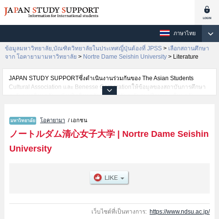
ภาษาไทย
ข้อมูลมหาวิทยาลัย,บัณฑิตวิทยาลัยในประเทศญี่ปุ่นต้องที่ JPSS
>
เลือกสถานศึกษา
จาก โอคายามามหาวิทยาลัย
>
Nortre Dame Seishin University
>
Literature
JAPAN STUDY SUPPORTซึ่งดำเนินงานร่วมกันของ The Asian Students
Cultural Association และ Benesse Corporationให้ข้อมูลของสถาบันการศึกษา
ระดับมหาวิทยาลัย・บัณฑิตวิทยาลัย・วิทยาลัยระดับอนุปริญญา・วิทยาลัย
อาชีวศึกษากว่า1,300 แห่งที่กำลังเปิดรับสมัครนักศึกษาต่างชาติอยู่ ที่นี่จะให้
ข้อมูลรายละเอียดเกี่ยวกับNortre Dame Seishin University,ข้อมูลจำเป็นสำหรับ
โอคายามา
/ เอกชน
นักศึกษาต่างชาติเช่นข้อมูลของแต่ละคณะ,ข้อมูลการสอบคัดเลือกเข้าศึกษาเช่น
จำนวนคนที่รับสมัครหรือจำนวนคนที่ผ่านการสอบคัดเลือกเป็นต้น,แนะนำสถาน
ノートルダム清心女子大学
|
Nortre Dame Seishin
ที่,การเดินทางเป็นต้นไว้ด้วยดังนั้นขอเชิญใช้บริการค้นหาข้อมูลตามอัธยาศัย
University
เว็บไซต์ที่เป็นทางการ:
https://www.ndsu.ac.jp/