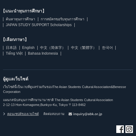
【แนะนำทุนการศึกษา】
ค้นหาทุนการศึกษา
การสมัครขอรับทุนการศึกษา
JAPAN STUDY SUPPORT Scholarships
【เลือกภาษา】
日本語
English
中文（简体字）
中文（繁體字）
한국어
Tiếng Việt
Bahasa Indonesia
ผู้ดูแลเว็บไซต์
เว็บไซต์นี้เป็นเวบที่ดูแลร่วมกันของThe Asian Students Cultural Association&Benesse
Corporation
แผนกสนับสนุนการศึกษานานาชาติ The Asian Students Cultural Association
2-12-13 Hon-Komagome,Bunkyo-Ku, Tokyo 〒113-8462
คอนเซปต์ของเวบไซต์
ติดต่อสอบถาม