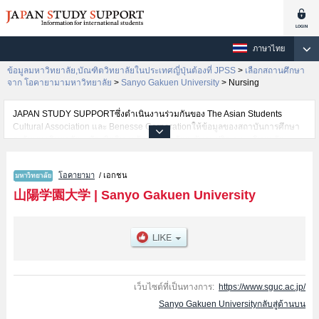
ภาษาไทย
ข้อมูลมหาวิทยาลัย,บัณฑิตวิทยาลัยในประเทศญี่ปุ่นต้องที่ JPSS
>
เลือกสถานศึกษา
จาก โอคายามามหาวิทยาลัย
>
Sanyo Gakuen University
>
Nursing
JAPAN STUDY SUPPORTซึ่งดำเนินงานร่วมกันของ The Asian Students
Cultural Association และ Benesse Corporationให้ข้อมูลของสถาบันการศึกษา
ระดับมหาวิทยาลัย・บัณฑิตวิทยาลัย・วิทยาลัยระดับอนุปริญญา・วิทยาลัย
อาชีวศึกษากว่า1,300 แห่งที่กำลังเปิดรับสมัครนักศึกษาต่างชาติอยู่ ที่นี่จะให้
ข้อมูลรายละเอียดเกี่ยวกับSanyo Gakuen University,ข้อมูลจำเป็นสำหรับ
โอคายามา
/ เอกชน
นักศึกษาต่างชาติเช่นข้อมูลของแต่ละคณะ,ข้อมูลการสอบคัดเลือกเข้าศึกษาเช่น
จำนวนคนที่รับสมัครหรือจำนวนคนที่ผ่านการสอบคัดเลือกเป็นต้น,แนะนำสถาน
山陽学園大学
|
Sanyo Gakuen University
ที่,การเดินทางเป็นต้นไว้ด้วยดังนั้นขอเชิญใช้บริการค้นหาข้อมูลตามอัธยาศัย
เว็บไซต์ที่เป็นทางการ:
https://www.sguc.ac.jp/
Sanyo Gakuen Universityกลับสู่ด้านบน