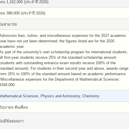
เยน 1,162,000 (ประจำปี 2026)
เยน 389,000 (ประจำปี 2026)
ไม่สามารถ
Admission fees, tuition, and miscellaneous expenses for the 2027 academic
year have not yet been determined; the figures listed are for the 2026
academic year.
As part of the university's own scholarship program for international students,
all first-year students receive 25% of the standard scholarship amount
(students with outstanding entrance exam results receive 100% of the
standard amount). For students in their second year and above, awards range
from 25% to 100% of the standard amount based on academic performance.
*Miscellaneous expenses for the Department of Mathematical Sciences:
¥349,000.
Mathematical Sciences, Physics and Astronomy, Chemistry
มิถุนายน ต้นเดือน
ไม่มีข้อสอบเก่า