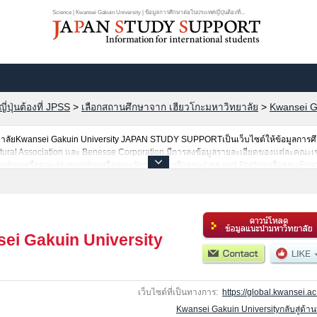
Science | Kwansei Gakuin University | ข้อมูลการศึกษาต่อในประเทศญี่ปุ่นต้องที่...
ปุ่นต้องที่ JPSS
>
เลือกสถานศึกษาจาก เฮียวโกะมหาวิทยาลัย
>
Kwansei G
าวิทยาลัยKwansei Gakuin University JAPAN STUDY SUPPORTเป็นเว็บไซต์ให้ข้อมูลการศึ
tural Association และ Benesse Corporation มีการลงข้อมูลรายละเอียดของแต่ละคณะเช
heologyหรือคณะHumanitiesหรือคณะSociologyหรือคณะLaw and PoliticsหรือคณะEcon
 Welfare StudiesหรือคณะEducationหรือคณะInternational StudiesหรือคณะEnginee
ู้ที่ต้องการค้นหาข้อมูลการศึกษาต่อเกี่ยวกับKwansei Gakuin University กรุณาใช้เว็บไซ
ตวิทยาลัย,วิทยาลัยระดับอนุปริญญา,วิทยาลัยอาชีวศึกษากว่า 1,300 แห่งที่กำลังเปิดรับ
ei Gakuin University
เว็บไซต์ที่เป็นทางการ:
https://global.kwansei.ac.
Kwansei Gakuin Universityกลับสู่ด้า