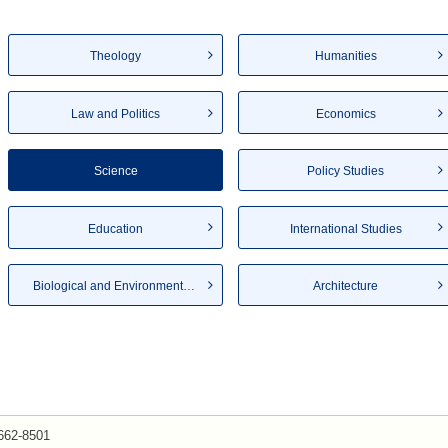
Theology
Humanities
Law and Politics
Economics
Science
Policy Studies
Education
International Studies
Biological and Environmenta...
Architecture
662-8501