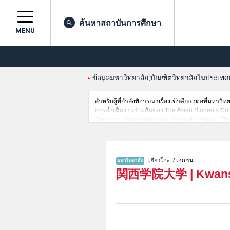
ค้นหาสถาบันการศึกษา
MENU
ข้อมูลมหาวิทยาลัย,บัณฑิตวิทยาลัยในประเทศญี่
สำหรับผู้ที่กำลังพิจารณาเรื่องเข้าศึกษาต่อที่มห
การดำเนินงานร่วมกันของ The Asian Students Cul
Students - Admissions and Support –หรือคณะT
คณะScienceหรือคณะPolicy StudiesหรือคณะHuman
SciencesหรือคณะArchitecture ไว้ เป็นต้นไว้สำหรับผ
มีข้อมูลของสถาบันการศึกษาระดับมหาวิทยาลัย,บัณฑิ
เฮียวโกะ
/ เอกชน
関西学院大学
|
Kwans