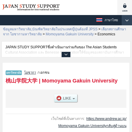
ภาษาไทย
ข้อมูลมหาวิทยาลัย,บัณฑิตวิทยาลัยในประเทศญี่ปุ่นต้องที่ JPSS
>
เลือกสถานศึกษา
จาก โอซากามหาวิทยาลัย
>
Momoyama Gakuin University
>
Economics
JAPAN STUDY SUPPORTซึ่งดำเนินงานร่วมกันของ The Asian Students
Cultural Association และ Benesse Corporationให้ข้อมูลของสถาบันการศึกษา
ระดับมหาวิทยาลัย・บัณฑิตวิทยาลัย・วิทยาลัยระดับอนุปริญญา・วิทยาลัย
อาชีวศึกษากว่า1,300 แห่งที่กำลังเปิดรับสมัครนักศึกษาต่างชาติอยู่ ที่นี่จะให้
ข้อมูลรายละเอียดเกี่ยวกับMomoyama Gakuin University,ข้อมูลจำเป็นสำหรับ
โอซากา
/ เอกชน
นักศึกษาต่างชาติเช่นข้อมูลของแต่ละคณะ,ข้อมูลการสอบคัดเลือกเข้าศึกษาเช่น
จำนวนคนที่รับสมัครหรือจำนวนคนที่ผ่านการสอบคัดเลือกเป็นต้น,แนะนำสถาน
桃山学院大学
|
Momoyama Gakuin University
ที่,การเดินทางเป็นต้นไว้ด้วยดังนั้นขอเชิญใช้บริการค้นหาข้อมูลตามอัธยาศัย
เว็บไซต์ที่เป็นทางการ:
https://www.andrew.ac.jp/
Momoyama Gakuin Universityกลับสู่ด้านบน