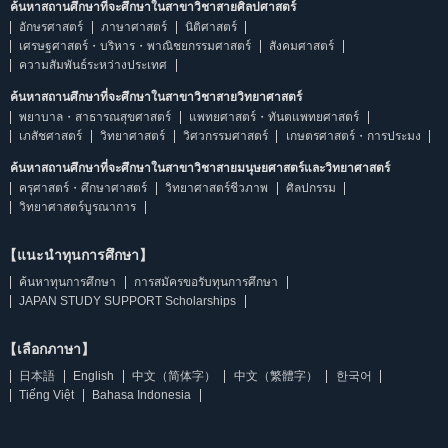
ค้นหาสถานศึกษาที่จะศึกษาในสาขาวิชาสายศิลปศาสตร์
อักษรศาสตร์
ภาษาศาสตร์
นิติศาสตร์
เศรษฐศาสตร์・บริหาร・พาณิชยกรรมศาสตร์
สังคมศาสตร์
ความสัมพันธ์ระหว่างประเทศ
ค้นหาสถานศึกษาที่จะศึกษาในสาขาวิชาสายวิทยาศาสตร์
พยาบาล・สาธารณสุขศาสตร์
แพทยศาสตร์・ทันตแพทยศาสตร์
เภสัชศาสตร์
วิทยาศาสตร์
วิศวกรรมศาสตร์
เกษตรศาสตร์・การประมง
ค้นหาสถานศึกษาที่จะศึกษาในสาขาวิชาสายมนุษยศาสตร์และวิทยาศาสตร์
ครุศาสตร์・ศึกษาศาสตร์
วิทยาศาสตร์ชีวภาพ
ศิลปกรรม
วิทยาศาสตร์บูรณาการ
【แนะนำทุนการศึกษา】
ค้นหาทุนการศึกษา
การสมัครขอรับทุนการศึกษา
JAPAN STUDY SUPPORT Scholarships
【เลือกภาษา】
日本語
English
中文（简体字）
中文（繁體字）
한국어
Tiếng Việt
Bahasa Indonesia