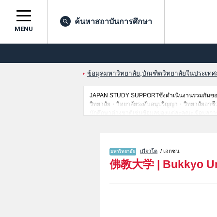
ค้นหาสถาบันการศึกษา
MENU
ข้อมูลมหาวิทยาลัย,บัณฑิตวิทยาลัยในประเทศญี่
JAPAN STUDY SUPPORTซึ่งดำเนินงานร่วมกันของ 
วิทยาลัย・วิทยาลัยระดับอนุปริญญา・วิทยาลัยอาชีวศึกษ
นักศึกษาต่างชาติเช่นข้อมูลของแต่ละคณะ,ข้อมูลการ
ขอเชิญใช้บริการค้นหาข้อมูลตามอัธยาศัย
เกียวโต
/ เอกชน
佛教大学
|
Bukkyo Un