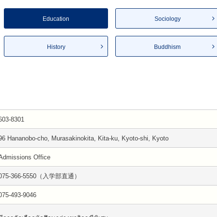
Education
Sociology
History
Buddhism
603-8301
96 Hananobo-cho, Murasakinokita, Kita-ku, Kyoto-shi, Kyoto
Admissions Office
075-366-5550（入学部直通）
075-493-9046