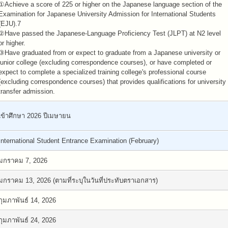
①Achieve a score of 225 or higher on the Japanese language section of the
Examination for Japanese University Admission for International Students
(EJU).7
②Have passed the Japanese-Language Proficiency Test (JLPT) at N2 level
or higher.
③Have graduated from or expect to graduate from a Japanese university or
junior college (excluding correspondence courses), or have completed or
expect to complete a specialized training college's professional course
(excluding correspondence courses) that provides qualifications for university
transfer admission.
เข้าศึกษา 2026 ปีเมษายน
International Student Entrance Examination (February)
มกราคม 7, 2026
มกราคม 13, 2026 (ตามที่ระบุในวันที่ประทับตราเอกสาร)
กุมภาพันธ์ 14, 2026
กุมภาพันธ์ 24, 2026