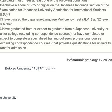
Applicants must meet at least one of the following conditions:
①Achieve a score of 225 or higher on the Japanese language section of the
Examination for Japanese University Admission for International Students
(EJU).7
②Have passed the Japanese-Language Proficiency Test (JLPT) at N2 level
or higher.
③Have graduated from or expect to graduate from a Japanese university or
junior college (excluding correspondence courses), or have completed or
expect to complete a specialized training college's professional course
(excluding correspondence courses) that provides qualifications for university
transfer admission.
วันที่อัพเดตล่าสุด: กรกฏาคม 28, 2
Bukkyo Universityกลับสู่ด้านบน >>
o University