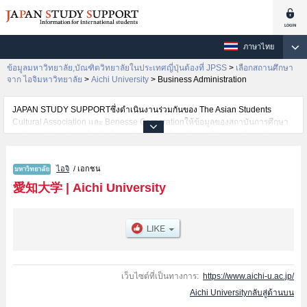
ภาษาไทย
ข้อมูลมหาวิทยาลัย,บัณฑิตวิทยาลัยในประเทศญี่ปุ่นต้องที่ JPSS
>
เลือกสถานศึกษา
จาก ไอจิมหาวิทยาลัย
>
Aichi University
>
Business Administration
JAPAN STUDY SUPPORTซึ่งดำเนินงานร่วมกันของ The Asian Students
Cultural Association และ Benesse Corporationให้ข้อมูลของสถาบันการศึกษา
ระดับมหาวิทยาลัย・บัณฑิตวิทยาลัย・วิทยาลัยระดับอนุปริญญา・วิทยาลัย
อาชีวศึกษากว่า1,300 แห่งที่กำลังเปิดรับสมัครนักศึกษาต่างชาติอยู่ ที่นี่จะให้
ข้อมูลรายละเอียดเกี่ยวกับAichi University,ข้อมูลจำเป็นสำหรับนักศึกษาต่างชาติ
ไอจิ
/ เอกชน
เช่นข้อมูลของแต่ละคณะ,ข้อมูลการสอบคัดเลือกเข้าศึกษาเช่นจำนวนคนที่รับ
สมัครหรือจำนวนคนที่ผ่านการสอบคัดเลือกเป็นต้น,แนะนำสถานที่,การเดินทาง
愛知大学
|
Aichi University
เป็นต้นไว้ด้วยดังนั้นขอเชิญใช้บริการค้นหาข้อมูลตามอัธยาศัย
เว็บไซต์ที่เป็นทางการ:
https://www.aichi-u.ac.jp/
Aichi Universityกลับสู่ด้านบน