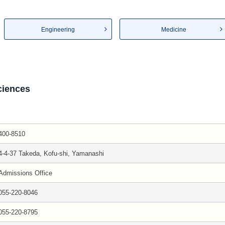
Engineering
Medicine
ciences
400-8510
4-4-37 Takeda, Kofu-shi, Yamanashi
Admissions Office
055-220-8046
055-220-8795