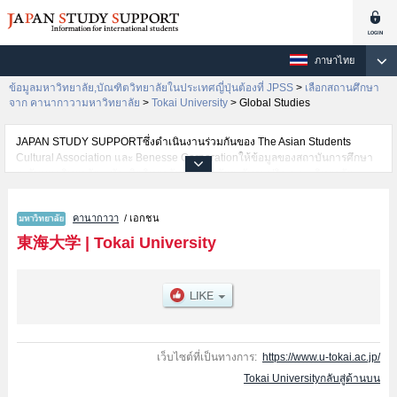
ภาษาไทย
ข้อมูลมหาวิทยาลัย,บัณฑิตวิทยาลัยในประเทศญี่ปุ่นต้องที่ JPSS
>
เลือกสถานศึกษา
จาก คานากาวามหาวิทยาลัย
>
Tokai University
>
Global Studies
JAPAN STUDY SUPPORTซึ่งดำเนินงานร่วมกันของ The Asian Students
Cultural Association และ Benesse Corporationให้ข้อมูลของสถาบันการศึกษา
ระดับมหาวิทยาลัย・บัณฑิตวิทยาลัย・วิทยาลัยระดับอนุปริญญา・วิทยาลัย
อาชีวศึกษากว่า1,300 แห่งที่กำลังเปิดรับสมัครนักศึกษาต่างชาติอยู่ ที่นี่จะให้
ข้อมูลรายละเอียดเกี่ยวกับTokai University,ข้อมูลจำเป็นสำหรับนักศึกษาต่างชาติ
คานากาวา
/ เอกชน
เช่นข้อมูลของแต่ละคณะ,ข้อมูลการสอบคัดเลือกเข้าศึกษาเช่นจำนวนคนที่รับ
สมัครหรือจำนวนคนที่ผ่านการสอบคัดเลือกเป็นต้น,แนะนำสถานที่,การเดินทาง
東海大学
|
Tokai University
เป็นต้นไว้ด้วยดังนั้นขอเชิญใช้บริการค้นหาข้อมูลตามอัธยาศัย
เว็บไซต์ที่เป็นทางการ:
https://www.u-tokai.ac.jp/
Tokai Universityกลับสู่ด้านบน