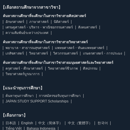
【เลือกสถานศึกษาจากสาขาวิชา】
ค้นหาสถานศึกษาที่จะศึกษาในสาขาวิชาสายศิลปศาสตร์
อักษรศาสตร์
ภาษาศาสตร์
นิติศาสตร์
เศรษฐศาสตร์・บริหาร・พาณิชยกรรมศาสตร์
สังคมศาสตร์
ความสัมพันธ์ระหว่างประเทศ
ค้นหาสถานศึกษาที่จะศึกษาในสาขาวิชาสายวิทยาศาสตร์
พยาบาล・สาธารณสุขศาสตร์
แพทยศาสตร์・ทันตแพทยศาสตร์
เภสัชศาสตร์
วิทยาศาสตร์
วิศวกรรมศาสตร์
เกษตรศาสตร์・การประมง
ค้นหาสถานศึกษาที่จะศึกษาในสาขาวิชาสายมนุษยศาสตร์และวิทยาศาสตร์
ครุศาสตร์・ศึกษาศาสตร์
วิทยาศาสตร์ชีวภาพ
ศิลปกรรม
วิทยาศาสตร์บูรณาการ
【แนะนำทุนการศึกษา】
ค้นหาทุนการศึกษา
การสมัครขอรับทุนการศึกษา
JAPAN STUDY SUPPORT Scholarships
【เลือกภาษา】
日本語
English
中文（简体字）
中文（繁體字）
한국어
Tiếng Việt
Bahasa Indonesia