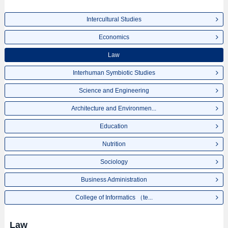
Intercultural Studies
Economics
Law
Interhuman Symbiotic Studies
Science and Engineering
Architecture and Environmen...
Education
Nutrition
Sociology
Business Administration
College of Informatics （te...
Law