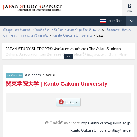
ภาษาไทย
ข้อมูลมหาวิทยาลัย,บัณฑิตวิทยาลัยในประเทศญี่ปุ่นต้องที่ JPSS
>
เลือกสถานศึกษา
จาก คานากาวามหาวิทยาลัย
>
Kanto Gakuin University
>
Law
JAPAN STUDY SUPPORTซึ่งดำเนินงานร่วมกันของ The Asian Students
Cultural Association และ Benesse Corporationให้ข้อมูลของสถาบันการศึกษา
ระดับมหาวิทยาลัย・บัณฑิตวิทยาลัย・วิทยาลัยระดับอนุปริญญา・วิทยาลัย
อาชีวศึกษากว่า1,300 แห่งที่กำลังเปิดรับสมัครนักศึกษาต่างชาติอยู่ ที่นี่จะให้
ข้อมูลรายละเอียดเกี่ยวกับKanto Gakuin University,ข้อมูลจำเป็นสำหรับนักศึกษา
คานากาวา
/ เอกชน
ต่างชาติเช่นข้อมูลของแต่ละคณะ,ข้อมูลการสอบคัดเลือกเข้าศึกษาเช่นจำนวนคน
ที่รับสมัครหรือจำนวนคนที่ผ่านการสอบคัดเลือกเป็นต้น,แนะนำสถานที่,การเดิน
関東学院大学
|
Kanto Gakuin University
ทางเป็นต้นไว้ด้วยดังนั้นขอเชิญใช้บริการค้นหาข้อมูลตามอัธยาศัย
เว็บไซต์ที่เป็นทางการ:
https://univ.kanto-gakuin.ac.jp/
Kanto Gakuin Universityกลับสู่ด้านบน