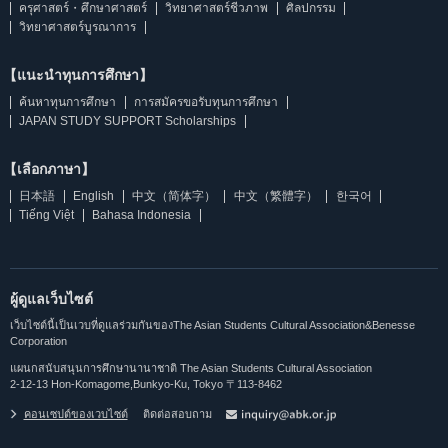
ครุศาสตร์・ศึกษาศาสตร์
วิทยาศาสตร์ชีวภาพ
ศิลปกรรม
วิทยาศาสตร์บูรณาการ
【แนะนำทุนการศึกษา】
ค้นหาทุนการศึกษา
การสมัครขอรับทุนการศึกษา
JAPAN STUDY SUPPORT Scholarships
【เลือกภาษา】
日本語
English
中文（简体字）
中文（繁體字）
한국어
Tiếng Việt
Bahasa Indonesia
ผู้ดูแลเว็บไซต์
เว็บไซต์นี้เป็นเวบที่ดูแลร่วมกันของThe Asian Students Cultural Association&Benesse
Corporation
แผนกสนับสนุนการศึกษานานาชาติ The Asian Students Cultural Association
2-12-13 Hon-Komagome,Bunkyo-Ku, Tokyo 〒113-8462
คอนเซปต์ของเวบไซต์
ติดต่อสอบถาม