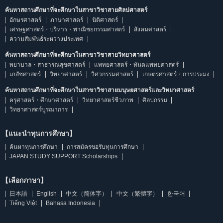
ค้นหาสถานศึกษาที่จะศึกษาในสาขาวิชาสายศิลปศาสตร์
อักษรศาสตร์
ภาษาศาสตร์
นิติศาสตร์
เศรษฐศาสตร์・บริหาร・พาณิชยกรรมศาสตร์
สังคมศาสตร์
ความสัมพันธ์ระหว่างประเทศ
ค้นหาสถานศึกษาที่จะศึกษาในสาขาวิชาสายวิทยาศาสตร์
พยาบาล・สาธารณสุขศาสตร์
แพทยศาสตร์・ทันตแพทยศาสตร์
เภสัชศาสตร์
วิทยาศาสตร์
วิศวกรรมศาสตร์
เกษตรศาสตร์・การประมง
ค้นหาสถานศึกษาที่จะศึกษาในสาขาวิชาสายมนุษยศาสตร์และวิทยาศาสตร์
ครุศาสตร์・ศึกษาศาสตร์
วิทยาศาสตร์ชีวภาพ
ศิลปกรรม
วิทยาศาสตร์บูรณาการ
【แนะนำทุนการศึกษา】
ค้นหาทุนการศึกษา
การสมัครขอรับทุนการศึกษา
JAPAN STUDY SUPPORT Scholarships
【เลือกภาษา】
日本語
English
中文（简体字）
中文（繁體字）
한국어
Tiếng Việt
Bahasa Indonesia