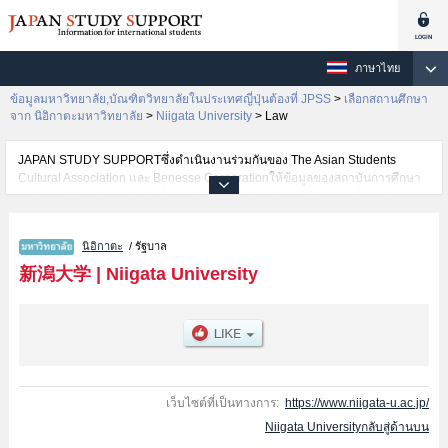
ภาษาไทย
ข้อมูลมหาวิทยาลัย,บัณฑิตวิทยาลัยในประเทศญี่ปุ่นต้องที่ JPSS
>
เลือกสถานศึกษา
จาก นิอิกาตะมหาวิทยาลัย
>
Niigata University
>
Law
JAPAN STUDY SUPPORTซึ่งดำเนินงานร่วมกันของ The Asian Students
Cultural Association และ Benesse Corporationให้ข้อมูลของสถาบันการศึกษา
ระดับมหาวิทยาลัย・บัณฑิตวิทยาลัย・วิทยาลัยระดับอนุปริญญา・วิทยาลัย
อาชีวศึกษากว่า1,300 แห่งที่กำลังเปิดรับสมัครนักศึกษาต่างชาติอยู่ ที่นี่จะให้
ข้อมูลรายละเอียดเกี่ยวกับNiigata University,ข้อมูลจำเป็นสำหรับนักศึกษาต่าง
นิอิกาตะ
/ รัฐบาล
ชาติเช่นข้อมูลของแต่ละคณะ,ข้อมูลการสอบคัดเลือกเข้าศึกษาเช่นจำนวนคนที่รับ
สมัครหรือจำนวนคนที่ผ่านการสอบคัดเลือกเป็นต้น,แนะนำสถานที่,การเดินทาง
新潟大学
|
Niigata University
เป็นต้นไว้ด้วยดังนั้นขอเชิญใช้บริการค้นหาข้อมูลตามอัธยาศัย
เว็บไซต์ที่เป็นทางการ:
https://www.niigata-u.ac.jp/
Niigata Universityกลับสู่ด้านบน