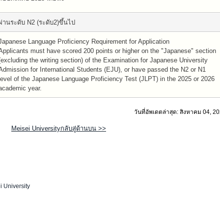
ผ่านระดับ N2 (ระดับ2)ขึ้นไป
Japanese Language Proficiency Requirement for Application
Applicants must have scored 200 points or higher on the "Japanese" section
(excluding the writing section) of the Examination for Japanese University
Admission for International Students (EJU), or have passed the N2 or N1
level of the Japanese Language Proficiency Test (JLPT) in the 2025 or 2026
academic year.
วันที่อัพเดตล่าสุด: สิงหาคม 04, 2
Meisei Universityกลับสู่ด้านบน >>
i University