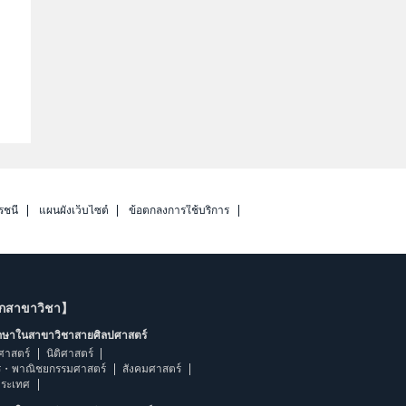
รชนี
แผนผังเว็บไซต์
ข้อตกลงการใช้บริการ
ากสาขาวิชา】
ึกษาในสาขาวิชาสายศิลปศาสตร์
ศาสตร์
นิติศาสตร์
ร・พาณิชยกรรมศาสตร์
สังคมศาสตร์
ประเทศ