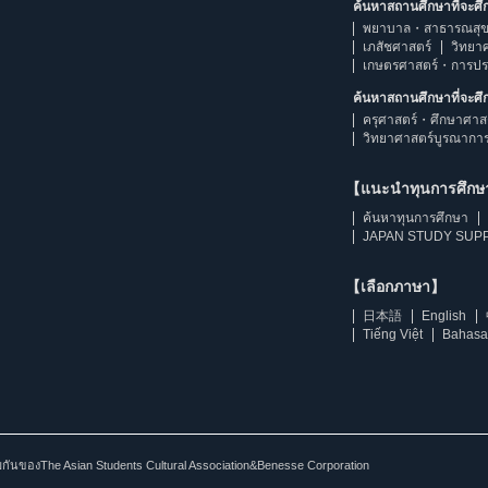
ค้นหาสถานศึกษาที่จะศ
พยาบาล・สาธารณสุข
เภสัชศาสตร์
วิทยา
เกษตรศาสตร์・การป
ค้นหาสถานศึกษาที่จะศ
ครุศาสตร์・ศึกษาศาส
วิทยาศาสตร์บูรณากา
【แนะนำทุนการศึก
ค้นหาทุนการศึกษา
JAPAN STUDY SUPP
【เลือกภาษา】
日本語
English
Tiếng Việt
Bahasa
ร่วมกันของThe Asian Students Cultural Association&Benesse Corporation