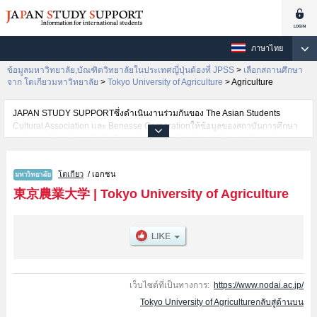
ภาษาไทย
ข้อมูลมหาวิทยาลัย,บัณฑิตวิทยาลัยในประเทศญี่ปุ่นต้องที่ JPSS
>
เลือกสถานศึกษา
จาก โตเกียวมหาวิทยาลัย
>
Tokyo University of Agriculture
>
Agriculture
JAPAN STUDY SUPPORTซึ่งดำเนินงานร่วมกันของ The Asian Students
Cultural Association และ Benesse Corporationให้ข้อมูลของสถาบันการศึกษา
ระดับมหาวิทยาลัย・บัณฑิตวิทยาลัย・วิทยาลัยระดับอนุปริญญา・วิทยาลัย
อาชีวศึกษากว่า1,300 แห่งที่กำลังเปิดรับสมัครนักศึกษาต่างชาติอยู่ ที่นี่จะให้
ข้อมูลรายละเอียดเกี่ยวกับTokyo University of Agriculture,ข้อมูลจำเป็นสำหรับ
โตเกียว
/ เอกชน
นักศึกษาต่างชาติเช่นข้อมูลของแต่ละคณะ,ข้อมูลการสอบคัดเลือกเข้าศึกษาเช่น
จำนวนคนที่รับสมัครหรือจำนวนคนที่ผ่านการสอบคัดเลือกเป็นต้น,แนะนำสถาน
東京農業大学
|
Tokyo University of Agriculture
ที่,การเดินทางเป็นต้นไว้ด้วยดังนั้นขอเชิญใช้บริการค้นหาข้อมูลตามอัธยาศัย
เว็บไซต์ที่เป็นทางการ:
https://www.nodai.ac.jp/
Tokyo University of Agricultureกลับสู่ด้านบน