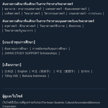
ค้นหาสถานศึกษาที่จะศึกษาในสาขาวิชาสายวิทยาศาสตร์
พยาบาล・สาธารณสุขศาสตร์
แพทยศาสตร์・ทันตแพทยศาสตร์
เภสัชศาสตร์
วิทยาศาสตร์
วิศวกรรมศาสตร์
เกษตรศาสตร์・การประมง
ค้นหาสถานศึกษาที่จะศึกษาในสาขาวิชาสายมนุษยศาสตร์และวิทยาศาสตร์
ครุศาสตร์・ศึกษาศาสตร์
วิทยาศาสตร์ชีวภาพ
ศิลปกรรม
วิทยาศาสตร์บูรณาการ
【แนะนำทุนการศึกษา】
ค้นหาทุนการศึกษา
การสมัครขอรับทุนการศึกษา
JAPAN STUDY SUPPORT Scholarships
【เลือกภาษา】
日本語
English
中文（简体字）
中文（繁體字）
한국어
Tiếng Việt
Bahasa Indonesia
ผู้ดูแลเว็บไซต์
เว็บไซต์นี้เป็นเวบที่ดูแลร่วมกันของThe Asian Students Cultural Association&Benesse
Corporation