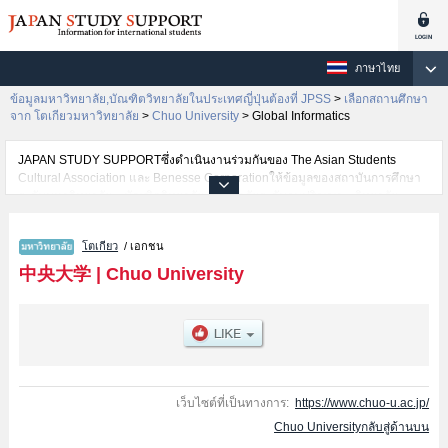
ภาษาไทย
ข้อมูลมหาวิทยาลัย,บัณฑิตวิทยาลัยในประเทศญี่ปุ่นต้องที่ JPSS
>
เลือกสถานศึกษา
จาก โตเกียวมหาวิทยาลัย
>
Chuo University
>
Global Informatics
JAPAN STUDY SUPPORTซึ่งดำเนินงานร่วมกันของ The Asian Students
Cultural Association และ Benesse Corporationให้ข้อมูลของสถาบันการศึกษา
ระดับมหาวิทยาลัย・บัณฑิตวิทยาลัย・วิทยาลัยระดับอนุปริญญา・วิทยาลัย
อาชีวศึกษากว่า1,300 แห่งที่กำลังเปิดรับสมัครนักศึกษาต่างชาติอยู่ ที่นี่จะให้
ข้อมูลรายละเอียดเกี่ยวกับChuo University,ข้อมูลจำเป็นสำหรับนักศึกษาต่างชาติ
โตเกียว
/ เอกชน
เช่นข้อมูลของแต่ละคณะ,ข้อมูลการสอบคัดเลือกเข้าศึกษาเช่นจำนวนคนที่รับ
สมัครหรือจำนวนคนที่ผ่านการสอบคัดเลือกเป็นต้น,แนะนำสถานที่,การเดินทาง
中央大学
|
Chuo University
เป็นต้นไว้ด้วยดังนั้นขอเชิญใช้บริการค้นหาข้อมูลตามอัธยาศัย
เว็บไซต์ที่เป็นทางการ:
https://www.chuo-u.ac.jp/
Chuo Universityกลับสู่ด้านบน