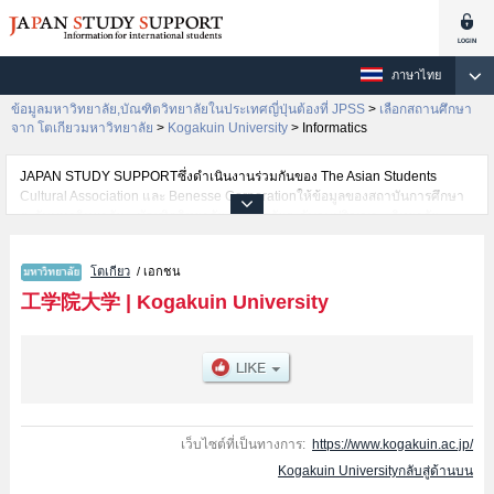
ภาษาไทย
ข้อมูลมหาวิทยาลัย,บัณฑิตวิทยาลัยในประเทศญี่ปุ่นต้องที่ JPSS
>
เลือกสถานศึกษา
จาก โตเกียวมหาวิทยาลัย
>
Kogakuin University
>
Informatics
JAPAN STUDY SUPPORTซึ่งดำเนินงานร่วมกันของ The Asian Students
Cultural Association และ Benesse Corporationให้ข้อมูลของสถาบันการศึกษา
ระดับมหาวิทยาลัย・บัณฑิตวิทยาลัย・วิทยาลัยระดับอนุปริญญา・วิทยาลัย
อาชีวศึกษากว่า1,300 แห่งที่กำลังเปิดรับสมัครนักศึกษาต่างชาติอยู่ ที่นี่จะให้
ข้อมูลรายละเอียดเกี่ยวกับKogakuin University,ข้อมูลจำเป็นสำหรับนักศึกษาต่าง
โตเกียว
/ เอกชน
ชาติเช่นข้อมูลของแต่ละคณะ,ข้อมูลการสอบคัดเลือกเข้าศึกษาเช่นจำนวนคนที่รับ
สมัครหรือจำนวนคนที่ผ่านการสอบคัดเลือกเป็นต้น,แนะนำสถานที่,การเดินทาง
工学院大学
|
Kogakuin University
เป็นต้นไว้ด้วยดังนั้นขอเชิญใช้บริการค้นหาข้อมูลตามอัธยาศัย
เว็บไซต์ที่เป็นทางการ:
https://www.kogakuin.ac.jp/
Kogakuin Universityกลับสู่ด้านบน