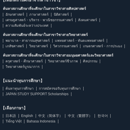
【เลือกสถานศึกษาจากสาขาวิชา】
ค้นหาสถานศึกษาที่จะศึกษาในสาขาวิชาสายศิลปศาสตร์
อักษรศาสตร์
ภาษาศาสตร์
นิติศาสตร์
เศรษฐศาสตร์・บริหาร・พาณิชยกรรมศาสตร์
สังคมศาสตร์
ความสัมพันธ์ระหว่างประเทศ
ค้นหาสถานศึกษาที่จะศึกษาในสาขาวิชาสายวิทยาศาสตร์
พยาบาล・สาธารณสุขศาสตร์
แพทยศาสตร์・ทันตแพทยศาสตร์
เภสัชศาสตร์
วิทยาศาสตร์
วิศวกรรมศาสตร์
เกษตรศาสตร์・การประมง
ค้นหาสถานศึกษาที่จะศึกษาในสาขาวิชาสายมนุษยศาสตร์และวิทยาศาสตร์
ครุศาสตร์・ศึกษาศาสตร์
วิทยาศาสตร์ชีวภาพ
ศิลปกรรม
วิทยาศาสตร์บูรณาการ
【แนะนำทุนการศึกษา】
ค้นหาทุนการศึกษา
การสมัครขอรับทุนการศึกษา
JAPAN STUDY SUPPORT Scholarships
【เลือกภาษา】
日本語
English
中文（简体字）
中文（繁體字）
한국어
Tiếng Việt
Bahasa Indonesia