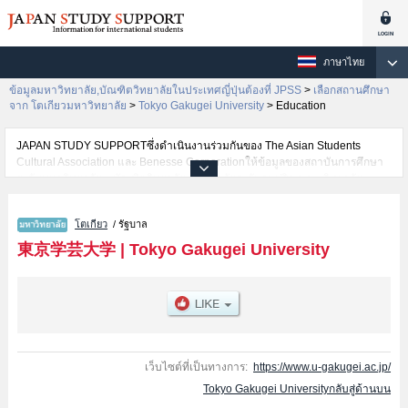
ภาษาไทย
ข้อมูลมหาวิทยาลัย,บัณฑิตวิทยาลัยในประเทศญี่ปุ่นต้องที่ JPSS
>
เลือกสถานศึกษา
จาก โตเกียวมหาวิทยาลัย
>
Tokyo Gakugei University
>
Education
JAPAN STUDY SUPPORTซึ่งดำเนินงานร่วมกันของ The Asian Students
Cultural Association และ Benesse Corporationให้ข้อมูลของสถาบันการศึกษา
ระดับมหาวิทยาลัย・บัณฑิตวิทยาลัย・วิทยาลัยระดับอนุปริญญา・วิทยาลัย
อาชีวศึกษากว่า1,300 แห่งที่กำลังเปิดรับสมัครนักศึกษาต่างชาติอยู่ ที่นี่จะให้
ข้อมูลรายละเอียดเกี่ยวกับTokyo Gakugei University,ข้อมูลจำเป็นสำหรับ
โตเกียว
/ รัฐบาล
นักศึกษาต่างชาติเช่นข้อมูลของแต่ละคณะ,ข้อมูลการสอบคัดเลือกเข้าศึกษาเช่น
จำนวนคนที่รับสมัครหรือจำนวนคนที่ผ่านการสอบคัดเลือกเป็นต้น,แนะนำสถาน
東京学芸大学
|
Tokyo Gakugei University
ที่,การเดินทางเป็นต้นไว้ด้วยดังนั้นขอเชิญใช้บริการค้นหาข้อมูลตามอัธยาศัย
เว็บไซต์ที่เป็นทางการ:
https://www.u-gakugei.ac.jp/
Tokyo Gakugei Universityกลับสู่ด้านบน