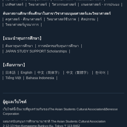
เภสัชศาสตร์
วิทยาศาสตร์
วิศวกรรมศาสตร์
เกษตรศาสตร์・การประมง
ค้นหาสถานศึกษาที่จะศึกษาในสาขาวิชาสายมนุษยศาสตร์และวิทยาศาสตร์
ครุศาสตร์・ศึกษาศาสตร์
วิทยาศาสตร์ชีวภาพ
ศิลปกรรม
วิทยาศาสตร์บูรณาการ
【แนะนำทุนการศึกษา】
ค้นหาทุนการศึกษา
การสมัครขอรับทุนการศึกษา
JAPAN STUDY SUPPORT Scholarships
【เลือกภาษา】
日本語
English
中文（简体字）
中文（繁體字）
한국어
Tiếng Việt
Bahasa Indonesia
ผู้ดูแลเว็บไซต์
เว็บไซต์นี้เป็นเวบที่ดูแลร่วมกันของThe Asian Students Cultural Association&Benesse
Corporation
แผนกสนับสนุนการศึกษานานาชาติ The Asian Students Cultural Association
2-12-13 Hon-Komagome,Bunkyo-Ku, Tokyo 〒113-8462