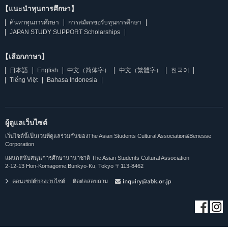
【แนะนำทุนการศึกษา】
ค้นหาทุนการศึกษา
การสมัครขอรับทุนการศึกษา
JAPAN STUDY SUPPORT Scholarships
【เลือกภาษา】
日本語
English
中文（简体字）
中文（繁體字）
한국어
Tiếng Việt
Bahasa Indonesia
ผู้ดูแลเว็บไซต์
เว็บไซต์นี้เป็นเวบที่ดูแลร่วมกันของThe Asian Students Cultural Association&Benesse
Corporation
แผนกสนับสนุนการศึกษานานาชาติ The Asian Students Cultural Association
2-12-13 Hon-Komagome,Bunkyo-Ku, Tokyo 〒113-8462
คอนเซปต์ของเวบไซต์
ติดต่อสอบถาม