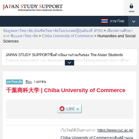
ภาษาไทย
ข้อมูลมหาวิทยาลัย,บัณฑิตวิทยาลัยในประเทศญี่ปุ่นต้องที่ JPSS
>
เลือกสถานศึกษา
จาก ชิบะมหาวิทยาลัย
>
Chiba University of Commerce
>
Humanities and Social
Sciences
JAPAN STUDY SUPPORTซึ่งดำเนินงานร่วมกันของ The Asian Students
Cultural Association และ Benesse Corporationให้ข้อมูลของสถาบันการศึกษา
ระดับมหาวิทยาลัย・บัณฑิตวิทยาลัย・วิทยาลัยระดับอนุปริญญา・วิทยาลัย
อาชีวศึกษากว่า1,300 แห่งที่กำลังเปิดรับสมัครนักศึกษาต่างชาติอยู่ ที่นี่จะให้
ข้อมูลรายละเอียดเกี่ยวกับChiba University of Commerce,ข้อมูลจำเป็นสำหรับ
ชิบะ
/ เอกชน
นักศึกษาต่างชาติเช่นข้อมูลของแต่ละคณะ,ข้อมูลการสอบคัดเลือกเข้าศึกษาเช่น
จำนวนคนที่รับสมัครหรือจำนวนคนที่ผ่านการสอบคัดเลือกเป็นต้น,แนะนำสถาน
千葉商科大学
|
Chiba University of Commerce
ที่,การเดินทางเป็นต้นไว้ด้วยดังนั้นขอเชิญใช้บริการค้นหาข้อมูลตามอัธยาศัย
เว็บไซต์ที่เป็นทางการ:
https://www.cuc.ac.jp/
Chiba University of Commerceกลับสู่ด้านบน