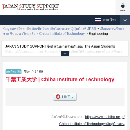
ภาษาไทย
ข้อมูลมหาวิทยาลัย,บัณฑิตวิทยาลัยในประเทศญี่ปุ่นต้องที่ JPSS
>
เลือกสถานศึกษา
จาก ชิบะมหาวิทยาลัย
>
Chiba Institute of Technology
>
Engineering
JAPAN STUDY SUPPORTซึ่งดำเนินงานร่วมกันของ The Asian Students
Cultural Association และ Benesse Corporationให้ข้อมูลของสถาบันการศึกษา
ระดับมหาวิทยาลัย・บัณฑิตวิทยาลัย・วิทยาลัยระดับอนุปริญญา・วิทยาลัย
อาชีวศึกษากว่า1,300 แห่งที่กำลังเปิดรับสมัครนักศึกษาต่างชาติอยู่ ที่นี่จะให้
ข้อมูลรายละเอียดเกี่ยวกับChiba Institute of Technology,ข้อมูลจำเป็นสำหรับ
ชิบะ
/ เอกชน
นักศึกษาต่างชาติเช่นข้อมูลของแต่ละคณะ,ข้อมูลการสอบคัดเลือกเข้าศึกษาเช่น
จำนวนคนที่รับสมัครหรือจำนวนคนที่ผ่านการสอบคัดเลือกเป็นต้น,แนะนำสถาน
千葉工業大学
|
Chiba Institute of Technology
ที่,การเดินทางเป็นต้นไว้ด้วยดังนั้นขอเชิญใช้บริการค้นหาข้อมูลตามอัธยาศัย
เว็บไซต์ที่เป็นทางการ:
https://www.it-chiba.ac.jp/
Chiba Institute of Technologyกลับสู่ด้านบน