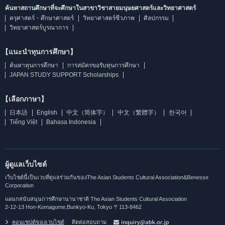
ค้นหาสถานศึกษาที่จะศึกษาในสาขาวิชาสายมนุษยศาสตร์และวิทยาศาสตร์
ครุศาสตร์・ศึกษาศาสตร์
วิทยาศาสตร์ชีวภาพ
ศิลปกรรม
วิทยาศาสตร์บูรณาการ
【แนะนำทุนการศึกษา】
ค้นหาทุนการศึกษา
การสมัครขอรับทุนการศึกษา
JAPAN STUDY SUPPORT Scholarships
【เลือกภาษา】
日本語
English
中文（简体字）
中文（繁體字）
한국어
Tiếng Việt
Bahasa Indonesia
ผู้ดูแลเว็บไซต์
เว็บไซต์นี้เป็นเวบที่ดูแลร่วมกันของThe Asian Students Cultural Association&Benesse
Corporation
แผนกสนับสนุนการศึกษานานาชาติ The Asian Students Cultural Association
2-12-13 Hon-Komagome,Bunkyo-Ku, Tokyo 〒113-8462
คอนเซปต์ของเวบไซต์
ติดต่อสอบถาม