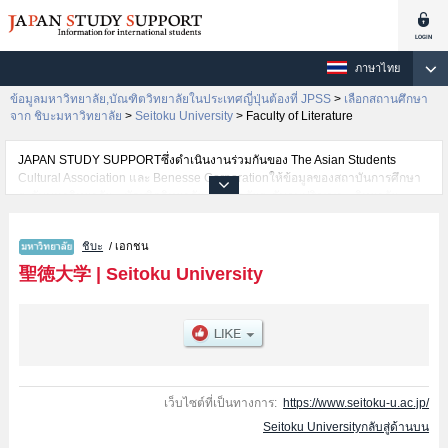
ภาษาไทย
ข้อมูลมหาวิทยาลัย,บัณฑิตวิทยาลัยในประเทศญี่ปุ่นต้องที่ JPSS
>
เลือกสถานศึกษา
จาก ชิบะมหาวิทยาลัย
>
Seitoku University
>
Faculty of Literature
JAPAN STUDY SUPPORTซึ่งดำเนินงานร่วมกันของ The Asian Students
Cultural Association และ Benesse Corporationให้ข้อมูลของสถาบันการศึกษา
ระดับมหาวิทยาลัย・บัณฑิตวิทยาลัย・วิทยาลัยระดับอนุปริญญา・วิทยาลัย
อาชีวศึกษากว่า1,300 แห่งที่กำลังเปิดรับสมัครนักศึกษาต่างชาติอยู่ ที่นี่จะให้
ข้อมูลรายละเอียดเกี่ยวกับSeitoku University,ข้อมูลจำเป็นสำหรับนักศึกษาต่าง
ชิบะ
/ เอกชน
ชาติเช่นข้อมูลของแต่ละคณะ,ข้อมูลการสอบคัดเลือกเข้าศึกษาเช่นจำนวนคนที่รับ
สมัครหรือจำนวนคนที่ผ่านการสอบคัดเลือกเป็นต้น,แนะนำสถานที่,การเดินทาง
聖徳大学
|
Seitoku University
เป็นต้นไว้ด้วยดังนั้นขอเชิญใช้บริการค้นหาข้อมูลตามอัธยาศัย
เว็บไซต์ที่เป็นทางการ:
https://www.seitoku-u.ac.jp/
Seitoku Universityกลับสู่ด้านบน