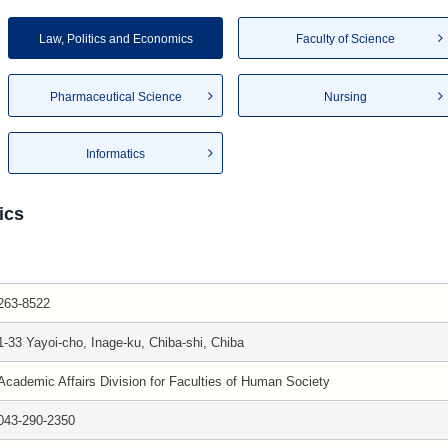
Law, Politics and Economics
Faculty of Science
Pharmaceutical Science
Nursing
Informatics
ics
263-8522
1-33 Yayoi-cho, Inage-ku, Chiba-shi, Chiba
Academic Affairs Division for Faculties of Human Society
043-290-2350