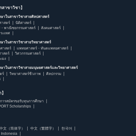
ากสาขาวิชา】
ึกษาในสาขาวิชาสายศิลปศาสตร์
ศาสตร์
นิติศาสตร์
ร・พาณิชยกรรมศาสตร์
สังคมศาสตร์
ประเทศ
ึกษาในสาขาวิชาสายวิทยาศาสตร์
ศาสตร์
แพทยศาสตร์・ทันตแพทยศาสตร์
ศาสตร์
วิศวกรรมศาสตร์
ระมง
ึกษาในสาขาวิชาสายมนุษยศาสตร์และวิทยาศาสตร์
ตร์
วิทยาศาสตร์ชีวภาพ
ศิลปกรรม
ร
ษา】
การสมัครขอรับทุนการศึกษา
ORT Scholarships
中文（简体字）
中文（繁體字）
한국어
 Indonesia