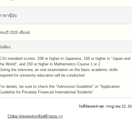
ภาษาญี่ปุ่น
สอบปี 2025 เดือน6
ไม่ต้อง
EJU standard scores: 338 or higher in Japanese, 150 or higher in "Japan and
the World", and 150 or higher in Mathematics Course 1 or 2.
During the interview, an oral examination on the basic academic skills
required for university education will be conducted.
For details, be sure to check the "Admission Guideline" or "Application
Guideline for Privately Financed International Students".
วันที่อัพเดตล่าสุด: กรกฏาคม 22, 2
Chiba Universityกลับสู่ด้านบน >>