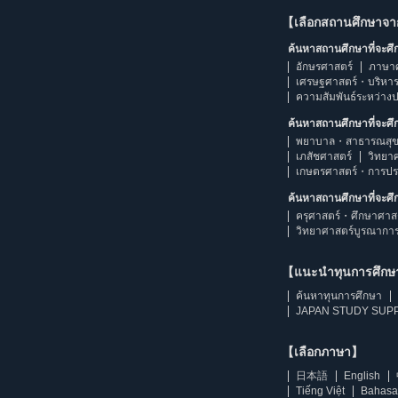
【เลือกสถานศึกษาจ
ค้นหาสถานศึกษาที่จะศ
อักษรศาสตร์
ภาษา
เศรษฐศาสตร์・บริหา
ความสัมพันธ์ระหว่าง
ค้นหาสถานศึกษาที่จะศ
พยาบาล・สาธารณสุข
เภสัชศาสตร์
วิทยา
เกษตรศาสตร์・การป
ค้นหาสถานศึกษาที่จะศ
ครุศาสตร์・ศึกษาศาส
วิทยาศาสตร์บูรณากา
【แนะนำทุนการศึก
ค้นหาทุนการศึกษา
JAPAN STUDY SUPP
【เลือกภาษา】
日本語
English
Tiếng Việt
Bahasa