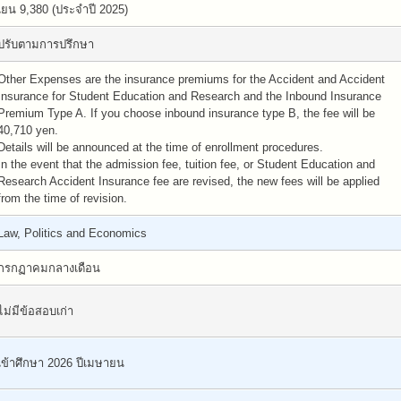
เยน 9,380 (ประจำปี 2025)
ปรับตามการปรึกษา
Other Expenses are the insurance premiums for the Accident and Accident
Insurance for Student Education and Research and the Inbound Insurance
Premium Type A. If you choose inbound insurance type B, the fee will be
40,710 yen.
Details will be announced at the time of enrollment procedures.
In the event that the admission fee, tuition fee, or Student Education and
Research Accident Insurance fee are revised, the new fees will be applied
from the time of revision.
Law, Politics and Economics
กรกฏาคมกลางเดือน
ไม่มีข้อสอบเก่า
เข้าศึกษา 2026 ปีเมษายน