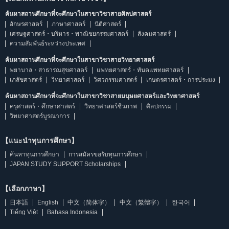
ค้นหาสถานศึกษาที่จะศึกษาในสาขาวิชาสายศิลปศาสตร์
อักษรศาสตร์
ภาษาศาสตร์
นิติศาสตร์
เศรษฐศาสตร์・บริหาร・พาณิชยกรรมศาสตร์
สังคมศาสตร์
ความสัมพันธ์ระหว่างประเทศ
ค้นหาสถานศึกษาที่จะศึกษาในสาขาวิชาสายวิทยาศาสตร์
พยาบาล・สาธารณสุขศาสตร์
แพทยศาสตร์・ทันตแพทยศาสตร์
เภสัชศาสตร์
วิทยาศาสตร์
วิศวกรรมศาสตร์
เกษตรศาสตร์・การประมง
ค้นหาสถานศึกษาที่จะศึกษาในสาขาวิชาสายมนุษยศาสตร์และวิทยาศาสตร์
ครุศาสตร์・ศึกษาศาสตร์
วิทยาศาสตร์ชีวภาพ
ศิลปกรรม
วิทยาศาสตร์บูรณาการ
【แนะนำทุนการศึกษา】
ค้นหาทุนการศึกษา
การสมัครขอรับทุนการศึกษา
JAPAN STUDY SUPPORT Scholarships
【เลือกภาษา】
日本語
English
中文（简体字）
中文（繁體字）
한국어
Tiếng Việt
Bahasa Indonesia