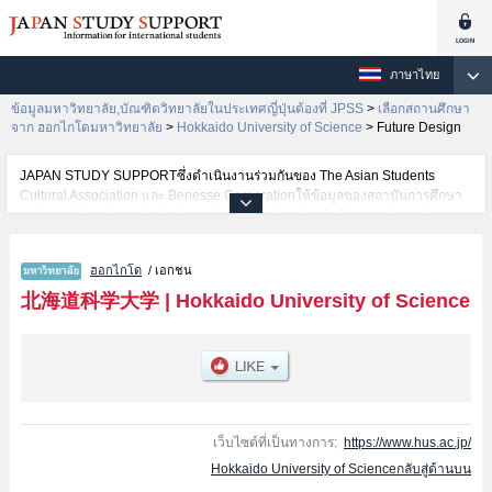
ภาษาไทย
ข้อมูลมหาวิทยาลัย,บัณฑิตวิทยาลัยในประเทศญี่ปุ่นต้องที่ JPSS
>
เลือกสถานศึกษา
จาก ฮอกไกโดมหาวิทยาลัย
>
Hokkaido University of Science
>
Future Design
JAPAN STUDY SUPPORTซึ่งดำเนินงานร่วมกันของ The Asian Students
Cultural Association และ Benesse Corporationให้ข้อมูลของสถาบันการศึกษา
ระดับมหาวิทยาลัย・บัณฑิตวิทยาลัย・วิทยาลัยระดับอนุปริญญา・วิทยาลัย
อาชีวศึกษากว่า1,300 แห่งที่กำลังเปิดรับสมัครนักศึกษาต่างชาติอยู่ ที่นี่จะให้
ข้อมูลรายละเอียดเกี่ยวกับHokkaido University of Science,ข้อมูลจำเป็นสำหรับ
ฮอกไกโด
/ เอกชน
นักศึกษาต่างชาติเช่นข้อมูลของแต่ละคณะ,ข้อมูลการสอบคัดเลือกเข้าศึกษาเช่น
จำนวนคนที่รับสมัครหรือจำนวนคนที่ผ่านการสอบคัดเลือกเป็นต้น,แนะนำสถาน
北海道科学大学
|
Hokkaido University of Science
ที่,การเดินทางเป็นต้นไว้ด้วยดังนั้นขอเชิญใช้บริการค้นหาข้อมูลตามอัธยาศัย
เว็บไซต์ที่เป็นทางการ:
https://www.hus.ac.jp/
Hokkaido University of Scienceกลับสู่ด้านบน