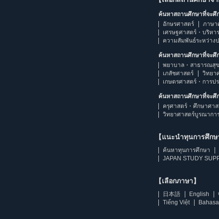
ค้นหาสถานศึกษาที่จะศ
อักษรศาสตร์
ภาษา
เศรษฐศาสตร์・บริหา
ความสัมพันธ์ระหว่าง
ค้นหาสถานศึกษาที่จะศ
พยาบาล・สาธารณสุข
เภสัชศาสตร์
วิทยา
เกษตรศาสตร์・การป
ค้นหาสถานศึกษาที่จะศ
ครุศาสตร์・ศึกษาศาส
วิทยาศาสตร์บูรณากา
【แนะนำทุนการศึก
ค้นหาทุนการศึกษา
JAPAN STUDY SUPP
【เลือกภาษา】
日本語
English
Tiếng Việt
Bahasa