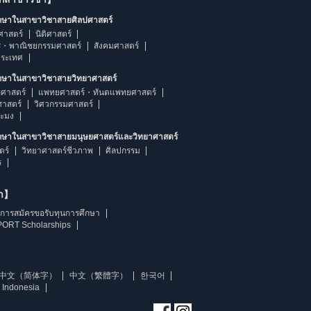
ึกษาในสาขาวิชาสายศิลปศาสตร์
ศาสตร์
นิติศาสตร์
ร・พาณิชยกรรมศาสตร์
สังคมศาสตร์
ประเทศ
ึกษาในสาขาวิชาสายวิทยาศาสตร์
ศาสตร์
แพทยศาสตร์・ทันตแพทยศาสตร์
ศาสตร์
วิศวกรรมศาสตร์
ระมง
ึกษาในสาขาวิชาสายมนุษยศาสตร์และวิทยาศาสตร์
ตร์
วิทยาศาสตร์ชีวภาพ
ศิลปกรรม
ร
ษา】
การสมัครขอรับทุนการศึกษา
ORT Scholarships
中文（简体字）
中文（繁體字）
한국어
 Indonesia