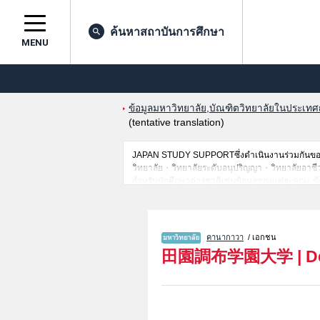
ค้นหาสถาบันการศึกษา
MENU
ข้อมูลมหาวิทยาลัย,บัณฑิตวิทยาลัยในประเทศญี่
(tentative translation)
JAPAN STUDY SUPPORTซึ่งดำเนินงานร่วมกันของ 
วิทยาลัย・วิทยาลัยระดับอนุปริญญา・วิทยาลัยอาชีวศึกษ
สำหรับนักศึกษาต่างชาติเช่นข้อมูลของแต่ละคณะ,ข้
ดังนั้นขอเชิญใช้บริการค้นหาข้อมูลตามอัธยาศัย
คานากาวา
/ เอกชน
田園調布学園大学
|
D