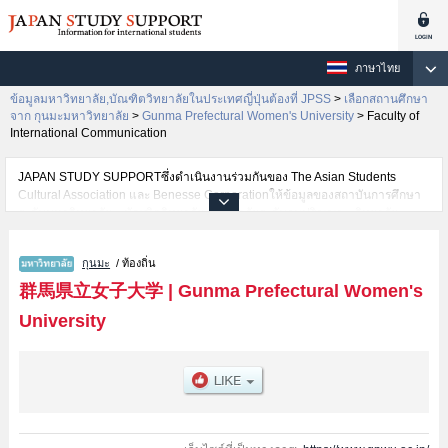
ภาษาไทย
ข้อมูลมหาวิทยาลัย,บัณฑิตวิทยาลัยในประเทศญี่ปุ่นต้องที่ JPSS
>
เลือกสถานศึกษา
จาก กุนมะมหาวิทยาลัย
>
Gunma Prefectural Women's University
>
Faculty of
International Communication
JAPAN STUDY SUPPORTซึ่งดำเนินงานร่วมกันของ The Asian Students
Cultural Association และ Benesse Corporationให้ข้อมูลของสถาบันการศึกษา
ระดับมหาวิทยาลัย・บัณฑิตวิทยาลัย・วิทยาลัยระดับอนุปริญญา・วิทยาลัย
อาชีวศึกษากว่า1,300 แห่งที่กำลังเปิดรับสมัครนักศึกษาต่างชาติอยู่ ที่นี่จะให้
ข้อมูลรายละเอียดเกี่ยวกับGunma Prefectural Women's University,ข้อมูลจำเป็น
กุนมะ
/ ท้องถิ่น
สำหรับนักศึกษาต่างชาติเช่นข้อมูลของแต่ละคณะ,ข้อมูลการสอบคัดเลือกเข้า
ศึกษาเช่นจำนวนคนที่รับสมัครหรือจำนวนคนที่ผ่านการสอบคัดเลือก
群馬県立女子大学
|
Gunma Prefectural Women's
เป็นต้น,แนะนำสถานที่,การเดินทางเป็นต้นไว้ด้วยดังนั้นขอเชิญใช้บริการค้นหา
University
ข้อมูลตามอัธยาศัย