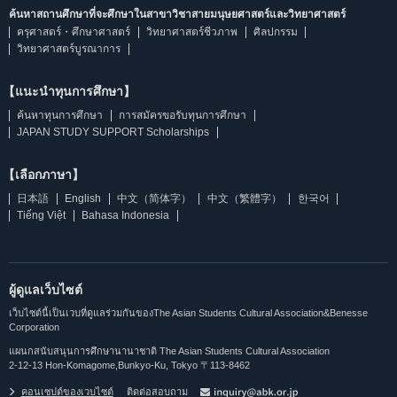
ค้นหาสถานศึกษาที่จะศึกษาในสาขาวิชาสายมนุษยศาสตร์และวิทยาศาสตร์
ครุศาสตร์・ศึกษาศาสตร์
วิทยาศาสตร์ชีวภาพ
ศิลปกรรม
วิทยาศาสตร์บูรณาการ
【แนะนำทุนการศึกษา】
ค้นหาทุนการศึกษา
การสมัครขอรับทุนการศึกษา
JAPAN STUDY SUPPORT Scholarships
【เลือกภาษา】
日本語
English
中文（简体字）
中文（繁體字）
한국어
Tiếng Việt
Bahasa Indonesia
ผู้ดูแลเว็บไซต์
เว็บไซต์นี้เป็นเวบที่ดูแลร่วมกันของThe Asian Students Cultural Association&Benesse
Corporation
แผนกสนับสนุนการศึกษานานาชาติ The Asian Students Cultural Association
2-12-13 Hon-Komagome,Bunkyo-Ku, Tokyo 〒113-8462
คอนเซปต์ของเวบไซต์
ติดต่อสอบถาม