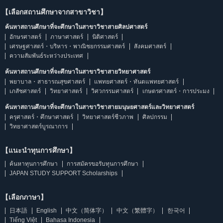
【เลือกสถานศึกษาจากสาขาวิชา】
ค้นหาสถานศึกษาที่จะศึกษาในสาขาวิชาสายศิลปศาสตร์
อักษรศาสตร์
ภาษาศาสตร์
นิติศาสตร์
เศรษฐศาสตร์・บริหาร・พาณิชยกรรมศาสตร์
สังคมศาสตร์
ความสัมพันธ์ระหว่างประเทศ
ค้นหาสถานศึกษาที่จะศึกษาในสาขาวิชาสายวิทยาศาสตร์
พยาบาล・สาธารณสุขศาสตร์
แพทยศาสตร์・ทันตแพทยศาสตร์
เภสัชศาสตร์
วิทยาศาสตร์
วิศวกรรมศาสตร์
เกษตรศาสตร์・การประมง
ค้นหาสถานศึกษาที่จะศึกษาในสาขาวิชาสายมนุษยศาสตร์และวิทยาศาสตร์
ครุศาสตร์・ศึกษาศาสตร์
วิทยาศาสตร์ชีวภาพ
ศิลปกรรม
วิทยาศาสตร์บูรณาการ
【แนะนำทุนการศึกษา】
ค้นหาทุนการศึกษา
การสมัครขอรับทุนการศึกษา
JAPAN STUDY SUPPORT Scholarships
【เลือกภาษา】
日本語
English
中文（简体字）
中文（繁體字）
한국어
Tiếng Việt
Bahasa Indonesia