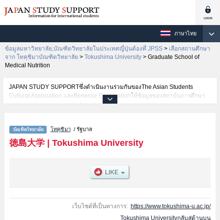
ภาษาไทย
ข้อมูลมหาวิทยาลัย,บัณฑิตวิทยาลัยในประเทศญี่ปุ่นต้องที่ JPSS
>
เลือกสถานศึกษา
จาก โทคุชิมาบัณฑิตวิทยาลัย
>
Tokushima University
>
Graduate School of
Medical Nutrition
JAPAN STUDY SUPPORTซึ่งดำเนินงานร่วมกันของThe Asian Students
Cultural Association และBenesse Corporationให้ข้อมูลของสถาบันการศึกษา
ระดับมหาวิทยาลัย・บัณฑิตวิทยาลัย・วิทยาลัยระดับอนุปริญญา・วิทยาลัย
อาชีวศึกษากว่า1,300 แห่งที่กำลังเปิดรับสมัครนักศึกษาต่างชาติอยู่ ที่นี่จะให้
ข้อมูลรายละเอียดเกี่ยวกับTokushima University,ข้อมูลจำเป็นสำหรับนักศึกษา
โทคุชิมา
/ รัฐบาล
ต่างชาติเช่นGraduate School of MedicineหรือGraduate School of Oral
SciencesหรือGraduate School of Pharmaceutical SciencesหรือGraduate
徳島大学
|
Tokushima University
School of Health SciencesหรือGraduate School of Sciences and Technology
for Innovation (Science and Technology)หรือGraduate School of Medical
NutritionหรือGraduate School of Sciences and Technology for Innovation
(Regional Development, Clinical Psychology)หรือGraduate School of
Sciences and Technology for Innovation (Bioresource
Science)หรือGraduate School of Sciences and Technology for Innovation
(Sciences and Technology for Innovation) เป็นต้น,ข้อมูลของแต่ละสาขา
เว็บไซต์ที่เป็นทางการ:
https://www.tokushima-u.ac.jp/
วิจัย,ข้อมูลการสอบคัดเลือกเข้าศึกษาเช่นจำนวนคนที่รับสมัครหรือจำนวนคนที่
Tokushima Universityกลับสู่ด้านบน
ผ่านการสอบคัดเลือกเป็นต้น,แนะนำสถานที่,การเดินทางเป็นต้นไว้ด้วยดังนั้นขอ