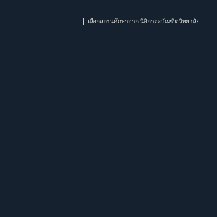
เลือกสถานศึกษาจาก นิอิกาตะบัณฑิตวิทยาลัย