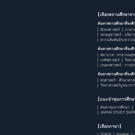
【เลือกสถานศึกษาจ
ค้นหาสถานศึกษาที่จะศ
อักษรศาสตร์
ภาษา
เศรษฐศาสตร์・บริหา
ความสัมพันธ์ระหว่าง
ค้นหาสถานศึกษาที่จะศ
พยาบาล・สาธารณสุข
เภสัชศาสตร์
วิทยา
เกษตรศาสตร์・การป
ค้นหาสถานศึกษาที่จะศ
ครุศาสตร์・ศึกษาศาส
วิทยาศาสตร์บูรณากา
【แนะนำทุนการศึก
ค้นหาทุนการศึกษา
JAPAN STUDY SUPP
【เลือกภาษา】
日本語
English