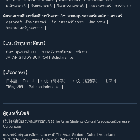
พยาบาล・สาธารณสุขศาสตร์
แพทยศาสตร์・ทันตแพทยศาสตร์
เภสัชศาสตร์
วิทยาศาสตร์
วิศวกรรมศาสตร์
เกษตรศาสตร์・การประมง
ค้นหาสถานศึกษาที่จะศึกษาในสาขาวิชาสายมนุษยศาสตร์และวิทยาศาสตร์
ครุศาสตร์・ศึกษาศาสตร์
วิทยาศาสตร์ชีวภาพ
ศิลปกรรม
วิทยาศาสตร์บูรณาการ
【แนะนำทุนการศึกษา】
ค้นหาทุนการศึกษา
การสมัครขอรับทุนการศึกษา
JAPAN STUDY SUPPORT Scholarships
【เลือกภาษา】
日本語
English
中文（简体字）
中文（繁體字）
한국어
Tiếng Việt
Bahasa Indonesia
ผู้ดูแลเว็บไซต์
เว็บไซต์นี้เป็นเวบที่ดูแลร่วมกันของThe Asian Students Cultural Association&Benesse
Corporation
แผนกสนับสนุนการศึกษานานาชาติ The Asian Students Cultural Association
2-12-13 Hon-Komagome,Bunkyo-Ku, Tokyo 〒113-8462