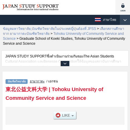
ภาษาไทย
ข้อมูลมหาวิทยาลัย,บัณฑิตวิทยาลัยในประเทศญี่ปุ่นต้องที่ JPSS
>
เลือกสถานศึกษา
จาก ยามากาตะบัณฑิตวิทยาลัย
>
Tohoku University of Community Service and
Science
>
Graduate School of Koeki Studies, Tohoku University of Community
Service and Science
JAPAN STUDY SUPPORTซึ่งดำเนินงานร่วมกันของThe Asian Students
Cultural Association และBenesse Corporationให้ข้อมูลของสถาบันการศึกษา
ระดับมหาวิทยาลัย・บัณฑิตวิทยาลัย・วิทยาลัยระดับอนุปริญญา・วิทยาลัย
อาชีวศึกษากว่า1,300 แห่งที่กำลังเปิดรับสมัครนักศึกษาต่างชาติอยู่ ที่นี่จะให้
ข้อมูลรายละเอียดเกี่ยวกับTohoku University of Community Service and
ยามากาตะ
/ เอกชน
Science,ข้อมูลจำเป็นสำหรับนักศึกษาต่างชาติเช่นGraduate School of Koeki
Studies, Tohoku University of Community Service and Science เป็นต้น,ข้อมูล
東北公益文科大学
|
Tohoku University of
ของแต่ละสาขาวิจัย,ข้อมูลการสอบคัดเลือกเข้าศึกษาเช่นจำนวนคนที่รับสมัครหรือ
Community Service and Science
จำนวนคนที่ผ่านการสอบคัดเลือกเป็นต้น,แนะนำสถานที่,การเดินทางเป็นต้นไว้
ด้วยดังนั้นขอเชิญใช้บริการค้นหาข้อมูลตามอัธยาศัย