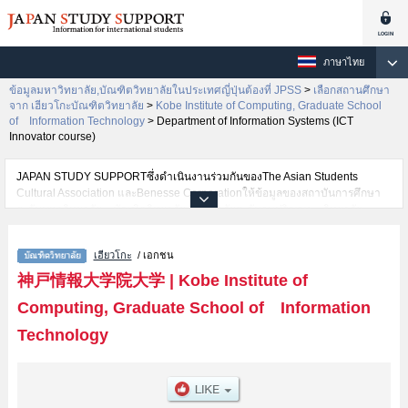
ภาษาไทย
ข้อมูลมหาวิทยาลัย,บัณฑิตวิทยาลัยในประเทศญี่ปุ่นต้องที่ JPSS
>
เลือกสถานศึกษา
จาก เฮียวโกะบัณฑิตวิทยาลัย
>
Kobe Institute of Computing, Graduate School
of Information Technology
>
Department of Information Systems (ICT
Innovator course)
JAPAN STUDY SUPPORTซึ่งดำเนินงานร่วมกันของThe Asian Students
Cultural Association และBenesse Corporationให้ข้อมูลของสถาบันการศึกษา
ระดับมหาวิทยาลัย・บัณฑิตวิทยาลัย・วิทยาลัยระดับอนุปริญญา・วิทยาลัย
อาชีวศึกษากว่า1,300 แห่งที่กำลังเปิดรับสมัครนักศึกษาต่างชาติอยู่ ที่นี่จะให้
ข้อมูลรายละเอียดเกี่ยวกับKobe Institute of Computing, Graduate School of
เฮียวโกะ
/ เอกชน
Information Technology,ข้อมูลจำเป็นสำหรับนักศึกษาต่างชาติเช่นDepartment
of Information SystemsหรือDepartment of Information Systems (ICT
神戸情報大学院大学
|
Kobe Institute of
Innovator course) เป็นต้น,ข้อมูลของแต่ละสาขาวิจัย,ข้อมูลการสอบคัดเลือกเข้า
Computing, Graduate School of Information
ศึกษาเช่นจำนวนคนที่รับสมัครหรือจำนวนคนที่ผ่านการสอบคัดเลือก
เป็นต้น,แนะนำสถานที่,การเดินทางเป็นต้นไว้ด้วยดังนั้นขอเชิญใช้บริการค้นหา
Technology
ข้อมูลตามอัธยาศัย