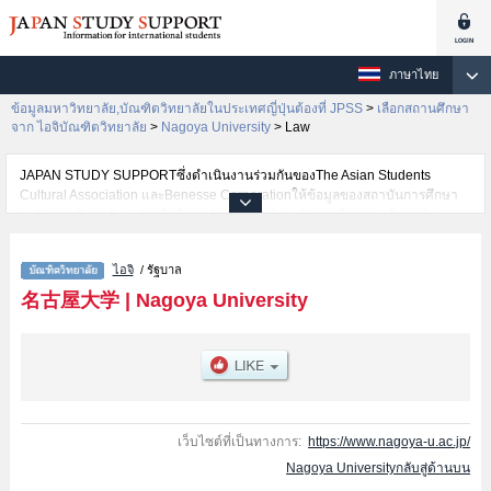
ภาษาไทย
ข้อมูลมหาวิทยาลัย,บัณฑิตวิทยาลัยในประเทศญี่ปุ่นต้องที่ JPSS
>
เลือกสถานศึกษา
จาก ไอจิบัณฑิตวิทยาลัย
>
Nagoya University
>
Law
JAPAN STUDY SUPPORTซึ่งดำเนินงานร่วมกันของThe Asian Students
Cultural Association และBenesse Corporationให้ข้อมูลของสถาบันการศึกษา
ระดับมหาวิทยาลัย・บัณฑิตวิทยาลัย・วิทยาลัยระดับอนุปริญญา・วิทยาลัย
อาชีวศึกษากว่า1,300 แห่งที่กำลังเปิดรับสมัครนักศึกษาต่างชาติอยู่ ที่นี่จะให้
ข้อมูลรายละเอียดเกี่ยวกับNagoya University,ข้อมูลจำเป็นสำหรับนักศึกษาต่าง
ไอจิ
/ รัฐบาล
ชาติเช่นGraduate school of Education and Human
DevelopmentหรือLawหรือEconomicsหรือScienceหรือMathematicsหรือMedicineห
名古屋大学
|
Nagoya University
of Bioagricultural SciencesหรือInternational
DevelopmentหรือInformaticsหรือGraduate school of
HumanitiesหรือEnvironmental StudiesหรือPharmaceutical Sciences
เป็นต้น,ข้อมูลของแต่ละสาขาวิจัย,ข้อมูลการสอบคัดเลือกเข้าศึกษาเช่นจำนวนคน
ที่รับสมัครหรือจำนวนคนที่ผ่านการสอบคัดเลือกเป็นต้น,แนะนำสถานที่,การเดิน
ทางเป็นต้นไว้ด้วยดังนั้นขอเชิญใช้บริการค้นหาข้อมูลตามอัธยาศัย
เว็บไซต์ที่เป็นทางการ:
https://www.nagoya-u.ac.jp/
Nagoya Universityกลับสู่ด้านบน