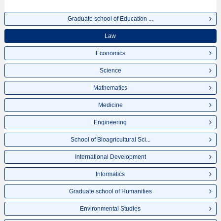
Graduate school of Education ...
Law
Economics
Science
Mathematics
Medicine
Engineering
School of Bioagricultural Sci...
International Development
Informatics
Graduate school of Humanities
Environmental Studies