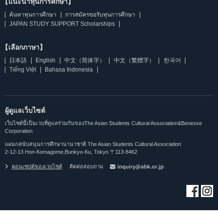
【แนะนำทุนการศึกษา】
ค้นหาทุนการศึกษา
การสมัครขอรับทุนการศึกษา
JAPAN STUDY SUPPORT Scholarships
【เลือกภาษา】
日本語
English
中文（简体字）
中文（繁體字）
한국어
Tiếng Việt
Bahasa Indonesia
ผู้ดูแลเว็บไซต์
เว็บไซต์นี้เป็นเวบที่ดูแลร่วมกันของThe Asian Students Cultural Association&Benesse
Corporation
แผนกสนับสนุนการศึกษานานาชาติ The Asian Students Cultural Association
2-12-13 Hon-Komagome,Bunkyo-Ku, Tokyo 〒113-8462
คอนเซปต์ของเวบไซต์
ติดต่อสอบถาม