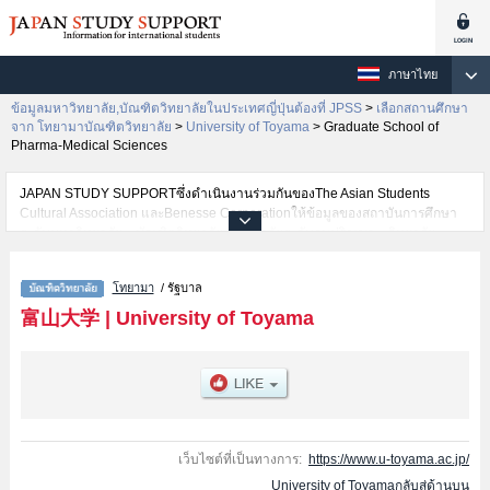
ภาษาไทย
ข้อมูลมหาวิทยาลัย,บัณฑิตวิทยาลัยในประเทศญี่ปุ่นต้องที่ JPSS
>
เลือกสถานศึกษา
จาก โทยามาบัณฑิตวิทยาลัย
>
University of Toyama
>
Graduate School of
Pharma-Medical Sciences
JAPAN STUDY SUPPORTซึ่งดำเนินงานร่วมกันของThe Asian Students
Cultural Association และBenesse Corporationให้ข้อมูลของสถาบันการศึกษา
ระดับมหาวิทยาลัย・บัณฑิตวิทยาลัย・วิทยาลัยระดับอนุปริญญา・วิทยาลัย
อาชีวศึกษากว่า1,300 แห่งที่กำลังเปิดรับสมัครนักศึกษาต่างชาติอยู่ ที่นี่จะให้
ข้อมูลรายละเอียดเกี่ยวกับUniversity of Toyama,ข้อมูลจำเป็นสำหรับนักศึกษาต่าง
โทยามา
/ รัฐบาล
ชาติเช่นGraduate School of Humanities, Arts, and Social
SciencesหรือGraduate School of Science and EngineeringหรือGraduate
富山大学
|
University of Toyama
School of Pharma-Medical SciencesหรือGraduate School of Medicine and
Pharmaceutical SciencesหรือGraduate School of Sustainability
Studies（Master' Course）หรือGraduate School of Teacher Training
Development เป็นต้น,ข้อมูลของแต่ละสาขาวิจัย,ข้อมูลการสอบคัดเลือกเข้าศึกษา
เช่นจำนวนคนที่รับสมัครหรือจำนวนคนที่ผ่านการสอบคัดเลือกเป็นต้น,แนะนำ
สถานที่,การเดินทางเป็นต้นไว้ด้วยดังนั้นขอเชิญใช้บริการค้นหาข้อมูลตาม
อัธยาศัย
เว็บไซต์ที่เป็นทางการ:
https://www.u-toyama.ac.jp/
University of Toyamaกลับสู่ด้านบน