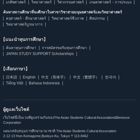
เภสัชศาสตร์
วิทยาศาสตร์
วิศวกรรมศาสตร์
เกษตรศาสตร์・การประมง
ค้นหาสถานศึกษาที่จะศึกษาในสาขาวิชาสายมนุษยศาสตร์และวิทยาศาสตร์
ครุศาสตร์・ศึกษาศาสตร์
วิทยาศาสตร์ชีวภาพ
ศิลปกรรม
วิทยาศาสตร์บูรณาการ
【แนะนำทุนการศึกษา】
ค้นหาทุนการศึกษา
การสมัครขอรับทุนการศึกษา
JAPAN STUDY SUPPORT Scholarships
【เลือกภาษา】
日本語
English
中文（简体字）
中文（繁體字）
한국어
Tiếng Việt
Bahasa Indonesia
ผู้ดูแลเว็บไซต์
เว็บไซต์นี้เป็นเวบที่ดูแลร่วมกันของThe Asian Students Cultural Association&Benesse
Corporation
แผนกสนับสนุนการศึกษานานาชาติ The Asian Students Cultural Association
2-12-13 Hon-Komagome,Bunkyo-Ku, Tokyo 〒113-8462