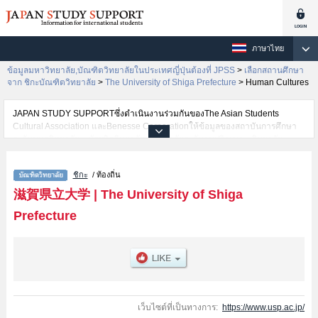
ภาษาไทย
ข้อมูลมหาวิทยาลัย,บัณฑิตวิทยาลัยในประเทศญี่ปุ่นต้องที่ JPSS
>
เลือกสถานศึกษา
จาก ชิกะบัณฑิตวิทยาลัย
>
The University of Shiga Prefecture
>
Human Cultures
JAPAN STUDY SUPPORTซึ่งดำเนินงานร่วมกันของThe Asian Students
Cultural Association และBenesse Corporationให้ข้อมูลของสถาบันการศึกษา
ระดับมหาวิทยาลัย・บัณฑิตวิทยาลัย・วิทยาลัยระดับอนุปริญญา・วิทยาลัย
อาชีวศึกษากว่า1,300 แห่งที่กำลังเปิดรับสมัครนักศึกษาต่างชาติอยู่ ที่นี่จะให้
ข้อมูลรายละเอียดเกี่ยวกับThe University of Shiga Prefecture,ข้อมูลจำเป็น
ชิกะ
/ ท้องถิ่น
สำหรับนักศึกษาต่างชาติเช่นEnvironmental
ScienceหรือEngineeringหรือHuman CulturesหรือHuman Nursing
滋賀県立大学
|
The University of Shiga
เป็นต้น,ข้อมูลของแต่ละสาขาวิจัย,ข้อมูลการสอบคัดเลือกเข้าศึกษาเช่นจำนวนคน
Prefecture
ที่รับสมัครหรือจำนวนคนที่ผ่านการสอบคัดเลือกเป็นต้น,แนะนำสถานที่,การเดิน
ทางเป็นต้นไว้ด้วยดังนั้นขอเชิญใช้บริการค้นหาข้อมูลตามอัธยาศัย
เว็บไซต์ที่เป็นทางการ:
https://www.usp.ac.jp/