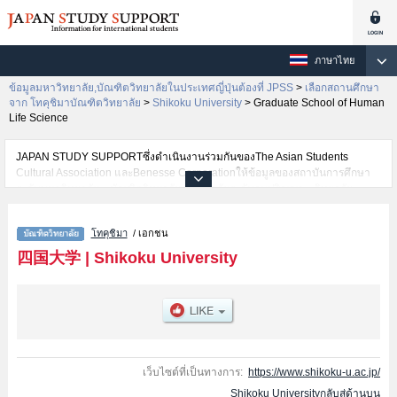
ภาษาไทย
ข้อมูลมหาวิทยาลัย,บัณฑิตวิทยาลัยในประเทศญี่ปุ่นต้องที่ JPSS
>
เลือกสถานศึกษา
จาก โทคุชิมาบัณฑิตวิทยาลัย
>
Shikoku University
>
Graduate School of Human
Life Science
JAPAN STUDY SUPPORTซึ่งดำเนินงานร่วมกันของThe Asian Students
Cultural Association และBenesse Corporationให้ข้อมูลของสถาบันการศึกษา
ระดับมหาวิทยาลัย・บัณฑิตวิทยาลัย・วิทยาลัยระดับอนุปริญญา・วิทยาลัย
อาชีวศึกษากว่า1,300 แห่งที่กำลังเปิดรับสมัครนักศึกษาต่างชาติอยู่ ที่นี่จะให้
ข้อมูลรายละเอียดเกี่ยวกับShikoku University,ข้อมูลจำเป็นสำหรับนักศึกษาต่าง
โทคุชิมา
/ เอกชน
ชาติเช่นGraduate School of Management and Information
ScienceหรือGraduate School of LiteratureหรือGraduate School of Human
四国大学
|
Shikoku University
Life ScienceหรือGraduate School of Nursing Science เป็นต้น,ข้อมูลของแต่ละ
สาขาวิจัย,ข้อมูลการสอบคัดเลือกเข้าศึกษาเช่นจำนวนคนที่รับสมัครหรือจำนวน
คนที่ผ่านการสอบคัดเลือกเป็นต้น,แนะนำสถานที่,การเดินทางเป็นต้นไว้ด้วยดังนั้น
ขอเชิญใช้บริการค้นหาข้อมูลตามอัธยาศัย
เว็บไซต์ที่เป็นทางการ:
https://www.shikoku-u.ac.jp/
Shikoku Universityกลับสู่ด้านบน