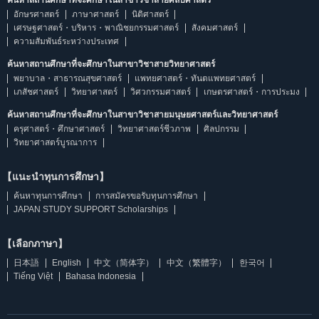
ค้นหาสถานศึกษาที่จะศึกษาในสาขาวิชาสายศิลปศาสตร์
อักษรศาสตร์
ภาษาศาสตร์
นิติศาสตร์
เศรษฐศาสตร์・บริหาร・พาณิชยกรรมศาสตร์
สังคมศาสตร์
ความสัมพันธ์ระหว่างประเทศ
ค้นหาสถานศึกษาที่จะศึกษาในสาขาวิชาสายวิทยาศาสตร์
พยาบาล・สาธารณสุขศาสตร์
แพทยศาสตร์・ทันตแพทยศาสตร์
เภสัชศาสตร์
วิทยาศาสตร์
วิศวกรรมศาสตร์
เกษตรศาสตร์・การประมง
ค้นหาสถานศึกษาที่จะศึกษาในสาขาวิชาสายมนุษยศาสตร์และวิทยาศาสตร์
ครุศาสตร์・ศึกษาศาสตร์
วิทยาศาสตร์ชีวภาพ
ศิลปกรรม
วิทยาศาสตร์บูรณาการ
【แนะนำทุนการศึกษา】
ค้นหาทุนการศึกษา
การสมัครขอรับทุนการศึกษา
JAPAN STUDY SUPPORT Scholarships
【เลือกภาษา】
日本語
English
中文（简体字）
中文（繁體字）
한국어
Tiếng Việt
Bahasa Indonesia