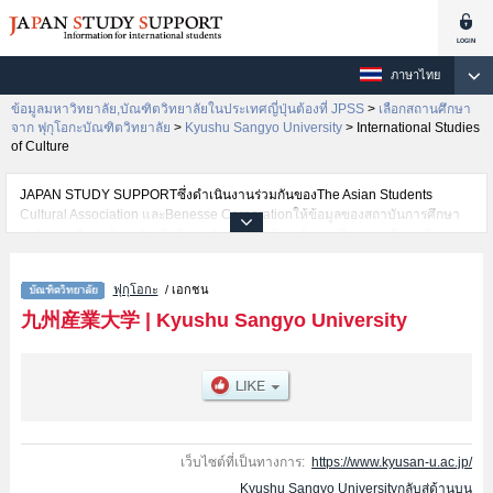
ภาษาไทย
ข้อมูลมหาวิทยาลัย,บัณฑิตวิทยาลัยในประเทศญี่ปุ่นต้องที่ JPSS
>
เลือกสถานศึกษา
จาก ฟุกุโอกะบัณฑิตวิทยาลัย
>
Kyushu Sangyo University
>
International Studies
of Culture
JAPAN STUDY SUPPORTซึ่งดำเนินงานร่วมกันของThe Asian Students
Cultural Association และBenesse Corporationให้ข้อมูลของสถาบันการศึกษา
ระดับมหาวิทยาลัย・บัณฑิตวิทยาลัย・วิทยาลัยระดับอนุปริญญา・วิทยาลัย
อาชีวศึกษากว่า1,300 แห่งที่กำลังเปิดรับสมัครนักศึกษาต่างชาติอยู่ ที่นี่จะให้
ข้อมูลรายละเอียดเกี่ยวกับKyushu Sangyo University,ข้อมูลจำเป็นสำหรับ
ฟุกุโอกะ
/ เอกชน
นักศึกษาต่างชาติเช่นEconomics and BusinessหรือEngineeringหรือFine
ArtsหรือInternational Studies of CultureหรือInformation Science เป็นต้น,ข้อมูล
九州産業大学
|
Kyushu Sangyo University
ของแต่ละสาขาวิจัย,ข้อมูลการสอบคัดเลือกเข้าศึกษาเช่นจำนวนคนที่รับสมัครหรือ
จำนวนคนที่ผ่านการสอบคัดเลือกเป็นต้น,แนะนำสถานที่,การเดินทางเป็นต้นไว้
ด้วยดังนั้นขอเชิญใช้บริการค้นหาข้อมูลตามอัธยาศัย
เว็บไซต์ที่เป็นทางการ:
https://www.kyusan-u.ac.jp/
Kyushu Sangyo Universityกลับสู่ด้านบน