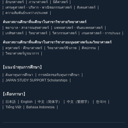
อักษรศาสตร์
ภาษาศาสตร์
นิติศาสตร์
เศรษฐศาสตร์・บริหาร・พาณิชยกรรมศาสตร์
สังคมศาสตร์
ความสัมพันธ์ระหว่างประเทศ
ค้นหาสถานศึกษาที่จะศึกษาในสาขาวิชาสายวิทยาศาสตร์
พยาบาล・สาธารณสุขศาสตร์
แพทยศาสตร์・ทันตแพทยศาสตร์
เภสัชศาสตร์
วิทยาศาสตร์
วิศวกรรมศาสตร์
เกษตรศาสตร์・การประมง
ค้นหาสถานศึกษาที่จะศึกษาในสาขาวิชาสายมนุษยศาสตร์และวิทยาศาสตร์
ครุศาสตร์・ศึกษาศาสตร์
วิทยาศาสตร์ชีวภาพ
ศิลปกรรม
วิทยาศาสตร์บูรณาการ
【แนะนำทุนการศึกษา】
ค้นหาทุนการศึกษา
การสมัครขอรับทุนการศึกษา
JAPAN STUDY SUPPORT Scholarships
【เลือกภาษา】
日本語
English
中文（简体字）
中文（繁體字）
한국어
Tiếng Việt
Bahasa Indonesia