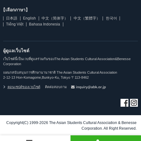
【เลือกภาษา】
日本語
English
中文（简体字）
中文（繁體字）
한국어
Tiếng Việt
Bahasa Indonesia
ผู้ดูแลเว็บไซต์
เว็บไซต์นี้เป็นเวบที่ดูแลร่วมกันของThe Asian Students Cultural Association&Benesse
Corporation
แผนกสนับสนุนการศึกษานานาชาติ The Asian Students Cultural Association
2-12-13 Hon-Komagome,Bunkyo-Ku, Tokyo 〒113-8462
คอนเซปต์ของเวบไซต์
ติดต่อสอบถาม
Copyright(C) 1999-2026 The Asian Students Cultural Association & Benesse
Corporation. All Right Reserved.