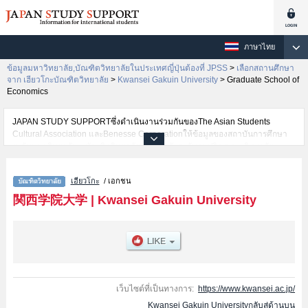
ภาษาไทย
ข้อมูลมหาวิทยาลัย,บัณฑิตวิทยาลัยในประเทศญี่ปุ่นต้องที่ JPSS
>
เลือกสถานศึกษา
จาก เฮียวโกะบัณฑิตวิทยาลัย
>
Kwansei Gakuin University
>
Graduate School of
Economics
JAPAN STUDY SUPPORTซึ่งดำเนินงานร่วมกันของThe Asian Students
Cultural Association และBenesse Corporationให้ข้อมูลของสถาบันการศึกษา
ระดับมหาวิทยาลัย・บัณฑิตวิทยาลัย・วิทยาลัยระดับอนุปริญญา・วิทยาลัย
อาชีวศึกษากว่า1,300 แห่งที่กำลังเปิดรับสมัครนักศึกษาต่างชาติอยู่ ที่นี่จะให้
ข้อมูลรายละเอียดเกี่ยวกับKwansei Gakuin University,ข้อมูลจำเป็นสำหรับ
เฮียวโกะ
/ เอกชน
นักศึกษาต่างชาติเช่นGraduate school of TheologyหรือGraduate school of
HumanitiesหรือGraduate school of SociologyหรือGraduate School of
関西学院大学
|
Kwansei Gakuin University
LawหรือGraduate School of EconomicsหรือGraduate School of Business
AdministrationหรือGraduate school of Science and TechnologyหรือGraduate
School of Policy StudiesหรือGraduate school of Language, Communication,
and CultureหรือLaw SchoolหรือInstitute of Business and
AccountingหรือGraduate School of Human Welfare StudiesหรือGraduate
School of EducationหรือGraduate School of International Studies
เป็นต้น,ข้อมูลของแต่ละสาขาวิจัย,ข้อมูลการสอบคัดเลือกเข้าศึกษาเช่นจำนวนคน
เว็บไซต์ที่เป็นทางการ:
https://www.kwansei.ac.jp/
ที่รับสมัครหรือจำนวนคนที่ผ่านการสอบคัดเลือกเป็นต้น,แนะนำสถานที่,การเดิน
Kwansei Gakuin Universityกลับสู่ด้านบน
ทางเป็นต้นไว้ด้วยดังนั้นขอเชิญใช้บริการค้นหาข้อมูลตามอัธยาศัย