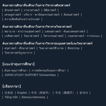
ค้นหาสถานศึกษาที่จะศึกษาในสาขาวิชาสายศิลปศาสตร์
อักษรศาสตร์
ภาษาศาสตร์
นิติศาสตร์
เศรษฐศาสตร์・บริหาร・พาณิชยกรรมศาสตร์
สังคมศาสตร์
ความสัมพันธ์ระหว่างประเทศ
ค้นหาสถานศึกษาที่จะศึกษาในสาขาวิชาสายวิทยาศาสตร์
พยาบาล・สาธารณสุขศาสตร์
แพทยศาสตร์・ทันตแพทยศาสตร์
เภสัชศาสตร์
วิทยาศาสตร์
วิศวกรรมศาสตร์
เกษตรศาสตร์・การประมง
ค้นหาสถานศึกษาที่จะศึกษาในสาขาวิชาสายมนุษยศาสตร์และวิทยาศาสตร์
ครุศาสตร์・ศึกษาศาสตร์
วิทยาศาสตร์ชีวภาพ
ศิลปกรรม
วิทยาศาสตร์บูรณาการ
【แนะนำทุนการศึกษา】
ค้นหาทุนการศึกษา
การสมัครขอรับทุนการศึกษา
JAPAN STUDY SUPPORT Scholarships
【เลือกภาษา】
日本語
English
中文（简体字）
中文（繁體字）
한국어
Tiếng Việt
Bahasa Indonesia