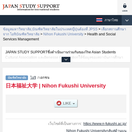
ภาษาไทย
ข้อมูลมหาวิทยาลัย,บัณฑิตวิทยาลัยในประเทศญี่ปุ่นต้องที่ JPSS
>
เลือกสถานศึกษา
จาก ไอจิบัณฑิตวิทยาลัย
>
Nihon Fukushi University
>
Health and Social
Services Management
JAPAN STUDY SUPPORTซึ่งดำเนินงานร่วมกันของThe Asian Students
Cultural Association และBenesse Corporationให้ข้อมูลของสถาบันการศึกษา
ระดับมหาวิทยาลัย・บัณฑิตวิทยาลัย・วิทยาลัยระดับอนุปริญญา・วิทยาลัย
อาชีวศึกษากว่า1,300 แห่งที่กำลังเปิดรับสมัครนักศึกษาต่างชาติอยู่ ที่นี่จะให้
ข้อมูลรายละเอียดเกี่ยวกับNihon Fukushi University,ข้อมูลจำเป็นสำหรับนักศึกษา
ไอจิ
/ เอกชน
ต่างชาติเช่นSocial Well-Being and Development Doctor's Degree
ProgramsหรือHealth and Social Services Management เป็นต้น,ข้อมูลของ
日本福祉大学
|
Nihon Fukushi University
แต่ละสาขาวิจัย,ข้อมูลการสอบคัดเลือกเข้าศึกษาเช่นจำนวนคนที่รับสมัครหรือ
จำนวนคนที่ผ่านการสอบคัดเลือกเป็นต้น,แนะนำสถานที่,การเดินทางเป็นต้นไว้
ด้วยดังนั้นขอเชิญใช้บริการค้นหาข้อมูลตามอัธยาศัย
เว็บไซต์ที่เป็นทางการ:
https://www.n-fukushi.ac.jp/
Nihon Fukushi Universityกลับสู่ด้านบน