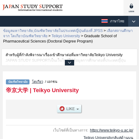
ภาษาไทย
ข้อมูลมหาวิทยาลัย,บัณฑิตวิทยาลัยในประเทศญี่ปุ่นต้องที่ JPSS
>
เลือกสถานศึกษา
จาก โตเกียวบัณฑิตวิทยาลัย
>
Teikyo University
>
Graduate School of
Pharmaceutical Sciences (Doctoral Degree Program)
สำหรับผู้ที่กำลังพิจารณาเรื่องเข้าศึกษาต่อที่มหาวิทยาลัยTeikyo University
JAPAN STUDY SUPPORTเป็นเว็บไซต์ให้ข้อมูลการศึกษาต่อที่ประเทศญี่ปุ่น
สำหรับนักศึกษาต่างชาติโดยการดำเนินงานร่วมกันของ The Asian Students
Cultural Association และ Benesse Corporation สำหรับท่านที่กำลังค้นหาข้อมูล
การศึกษาต่อเกี่ยวกับTeikyo Universityต้องเข้าชมเวบไซต์นี้เนื่องจากมีราย
โตเกียว
/ เอกชน
ละเอียดของแต่ละสาขาวิจัยเช่นEconomicsหรือGraduate School of
Medicine（Doctoral Degree Program）หรือGraduate School of
帝京大学
|
Teikyo University
Pharmaceutical Sciences (Doctoral Degree Program)หรือGraduate School
of Science and EngineeringหรือGraduate School of Medical Care and
TechnologyหรือGraduate School of Public Health（Doctoral and Master's
Degree Programs）ของTeikyo Universityเป็นต้น นอกจากนี้ยังมีข้อมูลของ
สถาบันการศึกษาระดับมหาวิทยาลัย・บัณฑิตวิทยาลัย・วิทยาลัยระดับ
อนุปริญญา・วิทยาลัยอาชีวศึกษากว่า 1,300 แห่งที่กำลังเปิดรับสมัครนักศึกษา
ต่างชาติอีกด้วย
เว็บไซต์ที่เป็นทางการ:
https://www.teikyo-u.ac.jp/
Teikyo Universityกลับสู่ด้านบน