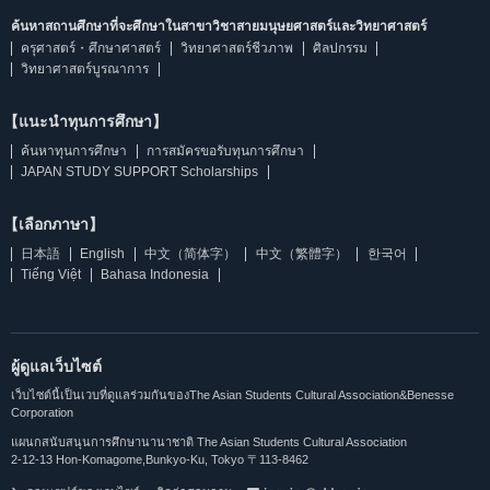
ค้นหาสถานศึกษาที่จะศึกษาในสาขาวิชาสายมนุษยศาสตร์และวิทยาศาสตร์
ครุศาสตร์・ศึกษาศาสตร์
วิทยาศาสตร์ชีวภาพ
ศิลปกรรม
วิทยาศาสตร์บูรณาการ
【แนะนำทุนการศึกษา】
ค้นหาทุนการศึกษา
การสมัครขอรับทุนการศึกษา
JAPAN STUDY SUPPORT Scholarships
【เลือกภาษา】
日本語
English
中文（简体字）
中文（繁體字）
한국어
Tiếng Việt
Bahasa Indonesia
ผู้ดูแลเว็บไซต์
เว็บไซต์นี้เป็นเวบที่ดูแลร่วมกันของThe Asian Students Cultural Association&Benesse
Corporation
แผนกสนับสนุนการศึกษานานาชาติ The Asian Students Cultural Association
2-12-13 Hon-Komagome,Bunkyo-Ku, Tokyo 〒113-8462