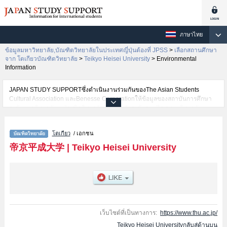
ภาษาไทย
ข้อมูลมหาวิทยาลัย,บัณฑิตวิทยาลัยในประเทศญี่ปุ่นต้องที่ JPSS
>
เลือกสถานศึกษา
จาก โตเกียวบัณฑิตวิทยาลัย
>
Teikyo Heisei University
>
Environmental
Information
JAPAN STUDY SUPPORTซึ่งดำเนินงานร่วมกันของThe Asian Students
Cultural Association และBenesse Corporationให้ข้อมูลของสถาบันการศึกษา
ระดับมหาวิทยาลัย・บัณฑิตวิทยาลัย・วิทยาลัยระดับอนุปริญญา・วิทยาลัย
อาชีวศึกษากว่า1,300 แห่งที่กำลังเปิดรับสมัครนักศึกษาต่างชาติอยู่ ที่นี่จะให้
ข้อมูลรายละเอียดเกี่ยวกับTeikyo Heisei University,ข้อมูลจำเป็นสำหรับนักศึกษา
โตเกียว
/ เอกชน
ต่างชาติเช่นEnvironmental InformationหรือHealth ScienceหรือClinical
PsychologyหรือPharmaceutical ScienceｓหรือGraduate School of Nursing
帝京平成大学
|
Teikyo Heisei University
Science เป็นต้น,ข้อมูลของแต่ละสาขาวิจัย,ข้อมูลการสอบคัดเลือกเข้าศึกษาเช่น
จำนวนคนที่รับสมัครหรือจำนวนคนที่ผ่านการสอบคัดเลือกเป็นต้น,แนะนำสถาน
ที่,การเดินทางเป็นต้นไว้ด้วยดังนั้นขอเชิญใช้บริการค้นหาข้อมูลตามอัธยาศัย
เว็บไซต์ที่เป็นทางการ:
https://www.thu.ac.jp/
Teikyo Heisei Universityกลับสู่ด้านบน