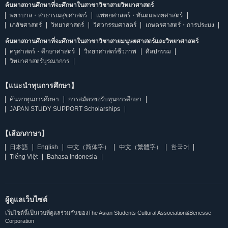
ค้นหาสถานศึกษาที่จะศึกษาในสาขาวิชาสายวิทยาศาสตร์
พยาบาล・สาธารณสุขศาสตร์
แพทยศาสตร์・ทันตแพทยศาสตร์
เภสัชศาสตร์
วิทยาศาสตร์
วิศวกรรมศาสตร์
เกษตรศาสตร์・การประมง
ค้นหาสถานศึกษาที่จะศึกษาในสาขาวิชาสายมนุษยศาสตร์และวิทยาศาสตร์
ครุศาสตร์・ศึกษาศาสตร์
วิทยาศาสตร์ชีวภาพ
ศิลปกรรม
วิทยาศาสตร์บูรณาการ
【แนะนำทุนการศึกษา】
ค้นหาทุนการศึกษา
การสมัครขอรับทุนการศึกษา
JAPAN STUDY SUPPORT Scholarships
【เลือกภาษา】
日本語
English
中文（简体字）
中文（繁體字）
한국어
Tiếng Việt
Bahasa Indonesia
ผู้ดูแลเว็บไซต์
เว็บไซต์นี้เป็นเวบที่ดูแลร่วมกันของThe Asian Students Cultural Association&Benesse
Corporation