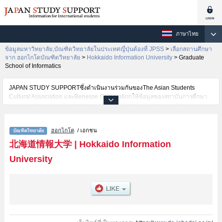
ภาษาไทย
ข้อมูลมหาวิทยาลัย,บัณฑิตวิทยาลัยในประเทศญี่ปุ่นต้องที่ JPSS
>
เลือกสถานศึกษา
จาก ฮอกไกโดบัณฑิตวิทยาลัย
>
Hokkaido Information University
>
Graduate
School of Informatics
JAPAN STUDY SUPPORTซึ่งดำเนินงานร่วมกันของThe Asian Students
Cultural Association และBenesse Corporationให้ข้อมูลของสถาบันการศึกษา
ระดับมหาวิทยาลัย・บัณฑิตวิทยาลัย・วิทยาลัยระดับอนุปริญญา・วิทยาลัย
อาชีวศึกษากว่า1,300 แห่งที่กำลังเปิดรับสมัครนักศึกษาต่างชาติอยู่ ที่นี่จะให้
ข้อมูลรายละเอียดเกี่ยวกับHokkaido Information University,ข้อมูลจำเป็นสำหรับ
ฮอกไกโด
/ เอกชน
นักศึกษาต่างชาติเช่นGraduate School of Informatics เป็นต้น,ข้อมูลของแต่ละ
สาขาวิจัย,ข้อมูลการสอบคัดเลือกเข้าศึกษาเช่นจำนวนคนที่รับสมัครหรือจำนวน
北海道情報大学
|
Hokkaido Information
คนที่ผ่านการสอบคัดเลือกเป็นต้น,แนะนำสถานที่,การเดินทางเป็นต้นไว้ด้วยดังนั้น
University
ขอเชิญใช้บริการค้นหาข้อมูลตามอัธยาศัย