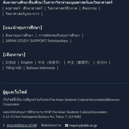
ค้นหาสถานศึกษาที่จะศึกษาในสาขาวิชาสายมนุษยศาสตร์และวิทยาศาสตร์
ครุศาสตร์・ศึกษาศาสตร์
วิทยาศาสตร์ชีวภาพ
ศิลปกรรม
วิทยาศาสตร์บูรณาการ
【แนะนำทุนการศึกษา】
ค้นหาทุนการศึกษา
การสมัครขอรับทุนการศึกษา
JAPAN STUDY SUPPORT Scholarships
【เลือกภาษา】
日本語
English
中文（简体字）
中文（繁體字）
한국어
Tiếng Việt
Bahasa Indonesia
ผู้ดูแลเว็บไซต์
เว็บไซต์นี้เป็นเวบที่ดูแลร่วมกันของThe Asian Students Cultural Association&Benesse
Corporation
แผนกสนับสนุนการศึกษานานาชาติ The Asian Students Cultural Association
2-12-13 Hon-Komagome,Bunkyo-Ku, Tokyo 〒113-8462
คอนเซปต์ของเวบไซต์
ติดต่อสอบถาม