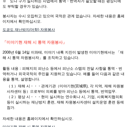
※ 도나 구가 실시하는 사업에서 통역・번역자가 필요할 때는 평상시에
도 부탁할 경우가 있습니다.
봉사자는 수시 모집하고 있으며 국적은 관계 없습니다. 자세한 내용은 홈페
이지에서 확인하십시오.
도쿄도 재난방지(어학) 자원봉사
「미야기현 재해 시 통역 자원봉사」
2008년 6월 14일 이와테, 미야기 내륙 지진이 발생한 미야기현에서는 「재
해 시 통역 자원봉사자」를 조직하고 있습니다.
활동 내용：피해지의 피난소 등에서 피난소 스탭의 전달 사항을 통역・번
역하거나 외국국적의 주민을 지원하고 있습니다. 예를 들어 다음과 같은 내
용을 통역, 설명합니다.
（１）재해 시・・・관계기관（미야기현(宮城県), 각 지역, 재해 자원봉
사자센터 등）으로부터 의뢰를 받아 피난소 등에서 통역, 번역업무.
（２）평상 시・・・현이 실시하는 연수회나 시, 기업, 사회복지협의회
등이 실시하는 재난방지 훈련, 재해 자원봉사자센터 설치운영 훈련 등에
참가.
자세한 내용은 홈페이지에서 확인하십시오.
미야기현 재해 시 통역 자원봉사