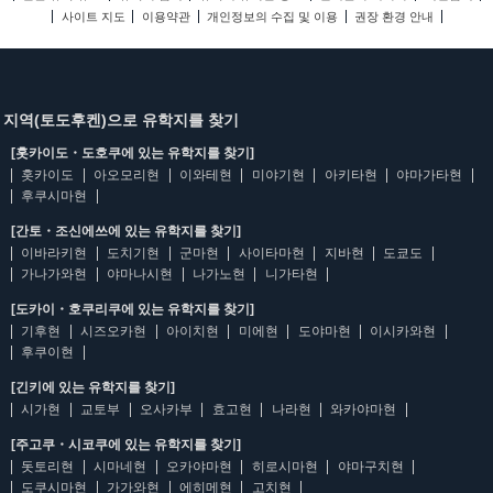
사이트 지도
이용약관
개인정보의 수집 및 이용
권장 환경 안내
지역(토도후켄)으로 유학지를 찾기
[홋카이도・도호쿠에 있는 유학지를 찾기]
홋카이도
아오모리현
이와테현
미야기현
아키타현
야마가타현
후쿠시마현
[간토・조신에쓰에 있는 유학지를 찾기]
이바라키현
도치기현
군마현
사이타마현
지바현
도쿄도
가나가와현
야마나시현
나가노현
니가타현
[도카이・호쿠리쿠에 있는 유학지를 찾기]
기후현
시즈오카현
아이치현
미에현
도야마현
이시카와현
후쿠이현
[긴키에 있는 유학지를 찾기]
시가현
교토부
오사카부
효고현
나라현
와카야마현
[주고쿠・시코쿠에 있는 유학지를 찾기]
돗토리현
시마네현
오카야마현
히로시마현
야마구치현
도쿠시마현
가가와현
에히메현
고치현