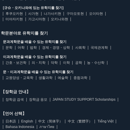
[규슈・오키나와에 있는 유학지를 찾기]
후쿠오카현
사가현
나가사키현
구마모토현
오이타현
미야자키현
가고시마현
오키나와현
학문분야로 유학지를 찾기
문과계학문을 배울 수 있는 유학지를 찾기
문학
어학
법학
경제・경영・상학
사회학
국제관계학
이과계학문을 배울 수 있는 유학지를 찾기
간호・보건학
의・치학
약학
이학
공학
농・수산학
문・이과계학문을 배울 수 있는 유학지를 찾기
교원양성・교육학
생활과학
예술학
종합과학
【장학금 안내】
장학금 검색
장학금 응모
JAPAN STUDY SUPPORT Scholarships
【언어 선택】
日本語
English
中文（简体字）
中文（繁體字）
Tiếng Việt
Bahasa Indonesia
ภาษาไทย