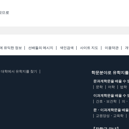
학으로
에 유익한 정보
선배들의 메시지
색인검색
사이트 지도
이용약관
개
 대학에서 유학지를 찾기
학문분야로 유학지를
문과계학문을 배울 수 
문학
어학
법학
이과계학문을 배울 수 
간호・보건학
의・
문・이과계학문을 배울 
교원양성・교육학
【장학금 안내】