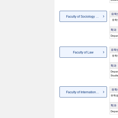
유학
Faculty of Sociology and So...
유학
학과
Depar
유학
Faculty of Law
유학
학과
Depart
Studi
유학
Faculty of International St...
유학생
학과
Depar