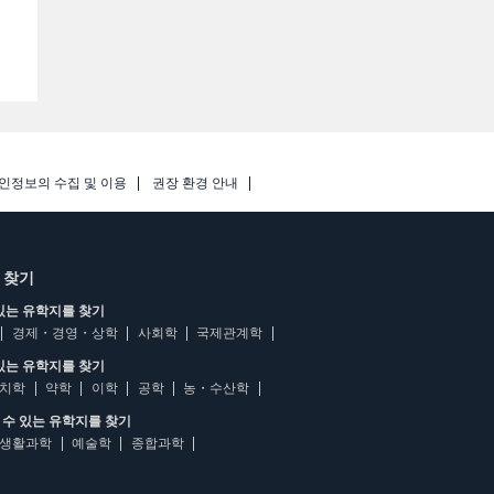
인정보의 수집 및 이용
권장 환경 안내
 찾기
있는 유학지를 찾기
경제・경영・상학
사회학
국제관계학
있는 유학지를 찾기
치학
약학
이학
공학
농・수산학
수 있는 유학지를 찾기
생활과학
예술학
종합과학