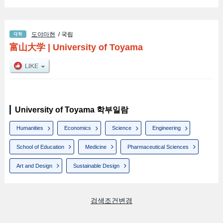
도야마현
/ 국립
富山大学
|
University of Toyama
University of Toyama 학부일람
Humanities
Economics
Science
Engineering
School of Education
Medicine
Pharmaceutical Sciences
Art and Design
Sustainable Design
검색조건변경