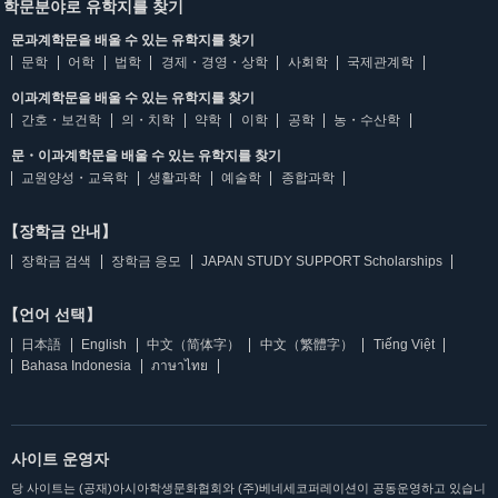
학문분야로 유학지를 찾기
문과계학문을 배울 수 있는 유학지를 찾기
문학
어학
법학
경제・경영・상학
사회학
국제관계학
이과계학문을 배울 수 있는 유학지를 찾기
간호・보건학
의・치학
약학
이학
공학
농・수산학
문・이과계학문을 배울 수 있는 유학지를 찾기
교원양성・교육학
생활과학
예술학
종합과학
【장학금 안내】
장학금 검색
장학금 응모
JAPAN STUDY SUPPORT Scholarships
【언어 선택】
日本語
English
中文（简体字）
中文（繁體字）
Tiếng Việt
Bahasa Indonesia
ภาษาไทย
사이트 운영자
당 사이트는 (공재)아시아학생문화협회와 (주)베네세코퍼레이션이 공동운영하고 있습니