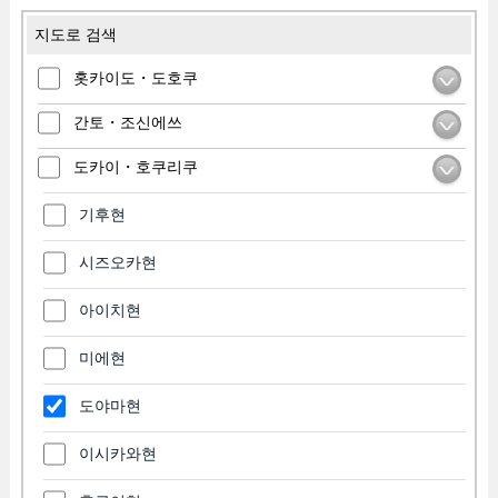
지도로 검색
홋카이도・도호쿠
간토・조신에쓰
도카이・호쿠리쿠
기후현
시즈오카현
아이치현
미에현
도야마현
이시카와현