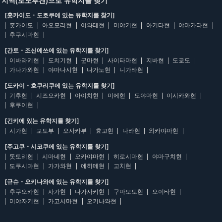
지역(토도후켄)으로 유학지를 찾기
[홋카이도・도호쿠에 있는 유학지를 찾기]
홋카이도
아오모리현
이와테현
미야기현
아키타현
야마가타현
후쿠시마현
[간토・조신에쓰에 있는 유학지를 찾기]
이바라키현
도치기현
군마현
사이타마현
지바현
도쿄도
가나가와현
야마나시현
나가노현
니가타현
[도카이・호쿠리쿠에 있는 유학지를 찾기]
기후현
시즈오카현
아이치현
미에현
도야마현
이시카와현
후쿠이현
[긴키에 있는 유학지를 찾기]
시가현
교토부
오사카부
효고현
나라현
와카야마현
[주고쿠・시코쿠에 있는 유학지를 찾기]
돗토리현
시마네현
오카야마현
히로시마현
야마구치현
도쿠시마현
가가와현
에히메현
고치현
[규슈・오키나와에 있는 유학지를 찾기]
후쿠오카현
사가현
나가사키현
구마모토현
오이타현
미야자키현
가고시마현
오키나와현