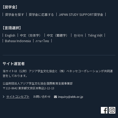
【奨学金】
奨学金を探す
奨学金に応募する
JAPAN STUDY SUPPORT奨学金
【言語選択】
English
中文（简体字）
中文（繁體字）
한국어
Tiếng Việt
Bahasa Indonesia
ภาษาไทย
サイト運営者
当サイトは（公財）アジア学生文化協会と（株）ベネッセコーポレーションが共同運
営をしております。
公益財団法人アジア学生文化協会 国際教育支援事業部
〒113-8642 東京都文京区本駒込2-12-13
サイトコンセプト
お問い合わせ