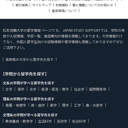
索引検索
サイトマップ
利用規約
個人情報についてのお知らせ
推奨環境について
松本短期大学の留学情報 ページです。 JAPAN STUDY SUPPORTでは、学校の特
色や入試情報、学部一覧、施設案内の情報を掲載しております。大学情報だけ
でなく、外国人留学生向けの試験情報や留学情報も掲載しておりますのでぜひ
ご活用下さい。
長野県の大学から留学先を探す
【学問から留学先を探す】
文系の学問が学べる留学先を探す
文学
語学
法学
経済・経営・商学
社会学
国際関係学
理系の学問が学べる留学先を探す
看護・保健学
医・歯学
薬学
理学
工学
農・水産学
文理系の学問が学べる留学先を探す
教員養成・教育学
生活科学
芸術学
総合科学