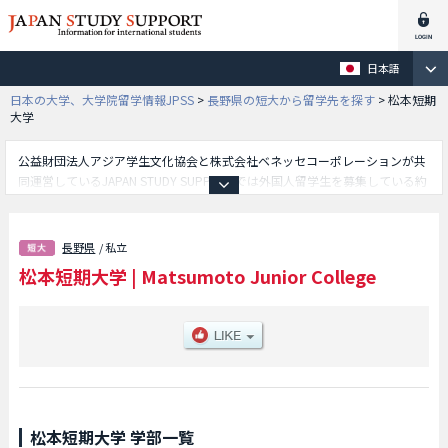
日本語
日本の大学、大学院留学情報JPSS
>
長野県の短大から留学先を探す
>
松本短期
大学
公益財団法人アジア学生文化協会と株式会社ベネッセコーポレーションが共
同運営しているJAPAN STUDY SUPPORTでは外国人留学生を募集している約
1,300校の大学・大学院・短大・専門学校情報を掲載しています。
こちらでは松本短期大学に関する詳細情報を記載しており、等、学部別情報
や、募集定員や合格者数など入試情報、施設案内、アクセスなど外国人留学
長野県
/ 私立
生に必要な情報を掲載しているので是非ご利用ください。
松本短期大学
|
Matsumoto Junior College
松本短期大学 学部一覧