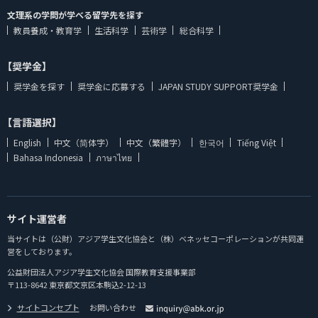
文理系の学問が学べる留学先を探す
教員養成・教育学
生活科学
芸術学
総合科学
【奨学金】
奨学金を探す
奨学金に応募する
JAPAN STUDY SUPPORT奨学金
【言語選択】
English
中文（简体字）
中文（繁體字）
한국어
Tiếng Việt
Bahasa Indonesia
ภาษาไทย
サイト運営者
当サイトは（公財）アジア学生文化協会と（株）ベネッセコーポレーションが共同運
営をしております。
公益財団法人アジア学生文化協会 国際教育支援事業部
〒113-8642 東京都文京区本駒込2-12-13
サイトコンセプト
お問い合わせ