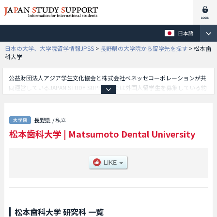
日本語
日本の大学、大学院留学情報JPSS
>
長野県の大学院から留学先を探す
>
松本歯
科大学
公益財団法人アジア学生文化協会と株式会社ベネッセコーポレーションが共
同運営しているJAPAN STUDY SUPPORTでは外国人留学生を募集している約
1,300校の大学・大学院・短大・専門学校情報を掲載しています。
こちらでは松本歯科大学に関する詳細情報を記載しており、歯学独立研究科
等、研究科別情報や、募集定員や合格者数など入試情報、施設案内、アクセ
長野県
/ 私立
スなど外国人留学生に必要な情報を掲載しているので是非ご利用ください。
松本歯科大学
|
Matsumoto Dental University
松本歯科大学 研究科 一覧