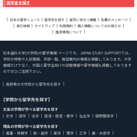
奨学金を探す
日本の留学ニュース
留学先を探す
留学に役立つ情報
先輩のメッセージ
索引検索
サイトマップ
利用規約
個人情報についてのお知らせ
推奨環境について
松本歯科大学(大学院)の留学情報 ページです。 JAPAN STUDY SUPPORTでは、
学校の特色や入試情報、学部一覧、施設案内の情報を掲載しております。大学
情報だけでなく、外国人留学生向けの試験情報や留学情報も掲載しております
のでぜひご活用下さい。
長野県の大学院から留学先を探す
【学問から留学先を探す】
文系の学問が学べる留学先を探す
文学
語学
法学
経済・経営・商学
社会学
国際関係学
理系の学問が学べる留学先を探す
看護・保健学
医・歯学
薬学
理学
工学
農・水産学