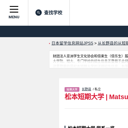
查找学校
MENU
日本留学信息网站JPSS
>
从长野县的从短
财团法人亚洲学生文化协会和倍楽生（倍乐生）股份有
大学院、短大、专门学校的招生信息正登载于此
这里登载的是松本短期大学的详细招生信息。有
用此网。
长野县
/ 私立
松本短期大学
|
Matsu