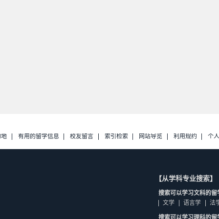
的地
有用的留学信息
校友留言
索引检索
网站导览
利用规约
个
【从学科专业搜索】
搜索可以学习文科的留
文学
语言学
法
搜索可以学习理科的留