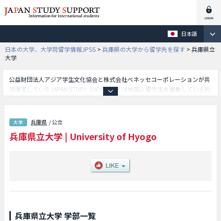
日本語
日本の大学、大学院留学情報JPSS
>
兵庫県の大学から留学先を探す
>
兵庫県立
大学
公益財団法人アジア学生文化協会と株式会社ベネッセコーポレーションが共
同運営しているJAPAN STUDY SUPPORTでは外国人留学生を募集している約
1,300校の大学・大学院・短大・専門学校情報を掲載しています。
こちらでは兵庫県立大学に関する詳細情報を記載しており、国際商経学部学
部や社会情報科学部学部や工学部や理学部や環境人間学部や看護学部等、学
兵庫県
/ 公立
部別情報や、募集定員や合格者数など入試情報、施設案内、アクセスなど外
兵庫県立大学
|
University of Hyogo
国人留学生に必要な情報を掲載しているので是非ご利用ください。
兵庫県立大学 学部一覧