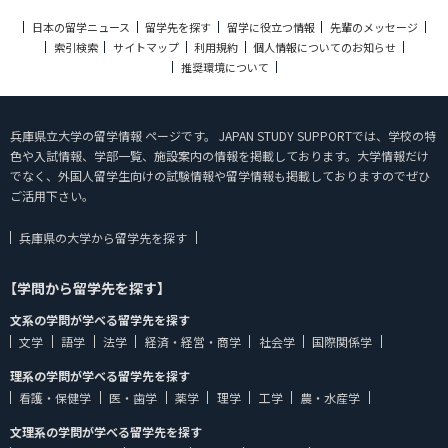
日本の留学ニュース
留学先を探す
留学に役立つ情報
先輩のメッセージ
索引検索
サイトマップ
利用規約
個人情報についてのお知らせ
推奨環境について
兵庫県立大学の留学情報 ページです。 JAPAN STUDY SUPPORTでは、学校の特
色や入試情報、学部一覧、施設案内の情報を掲載しております。大学情報だけ
でなく、外国人留学生向けの試験情報や留学情報も掲載しておりますのでぜひ
ご活用下さい。
兵庫県の大学から留学先を探す
【学問から留学先を探す】
文系の学問が学べる留学先を探す
文学
語学
法学
経済・経営・商学
社会学
国際関係学
理系の学問が学べる留学先を探す
看護・保健学
医・歯学
薬学
理学
工学
農・水産学
文理系の学問が学べる留学先を探す