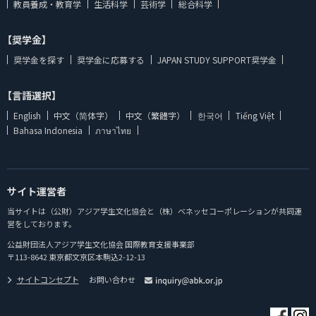
教員養成・教育学
生活科学
芸術学
総合科学
【奨学金】
奨学金を探す
奨学金に応募する
JAPAN STUDY SUPPORT奨学金
【言語選択】
English
中文（简体字）
中文（繁體字）
한국어
Tiếng Việt
Bahasa Indonesia
ภาษาไทย
サイト運営者
当サイトは（公財）アジア学生文化協会と（株）ベネッセコーポレーションが共同運
営をしております。
公益財団法人アジア学生文化協会 国際教育支援事業部
〒113-8642 東京都文京区本駒込2-12-13
サイトコンセプト
お問い合わせ